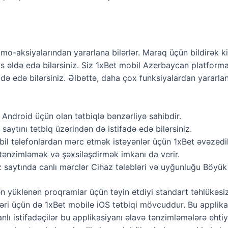
o-aksiyalarından yararlana bilərlər. Maraq üçün bildirək ki,
əldə edə bilərsiniz. Siz 1xBet mobil Azerbaycan platform
adə edə bilərsiniz. Əlbəttə, daha çox funksiyalardan yararl
 Android üçün olan tətbiqlə bənzərliyə sahibdir.
saytını tətbiq üzərindən də istifadə edə bilərsiniz.
obil telefonlardan mərc etmək istəyənlər üçün 1xBet əvəzedi
i tənzimləmək və şəxsiləşdirmək imkanı da verir.
az saytında canlı mərclər Cihaz tələbləri və uyğunluğu Böyük
 yüklənən proqramlar üçün təyin etdiyi standart təhlükəsi
əçiləri üçün də 1xBet mobile iOS tətbiqi mövcuddur. Bu appli
nlı istifadəçilər bu applikasiyanı əlavə tənzimləmələrə ehtiy