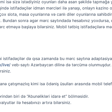
emi isə sizə istədiyiniz oyunları daha asan şəkildə tapmağa
ndə istifadəçilər idman mərcləri ilə yanaşı, onlayn kazino 
ox slota, masa oyunlarına və canlı diler oyunlarına sahibdir
siniz. Bundan sonra əgər mərc saytındada hesabınız yoxdursa,
c etməyə başlaya bilərsiniz. Mobil tətbiq istifadəçilərə mə
eni istifadəçilər də qısa zamanda bu mərc saytına adaptasiya
/live/
veb-saytı Azərbaycan dilinə də tərcümə olunmuşdur. 
rsiniz.
nə çatışmazlıq kimi isə ödəniş üsulları arasında mobil telefo
indən biri də “Abunəlikləri idarə et” bölməsidir.
lyutlar ilə hesabınızı artıra bilərsiniz.