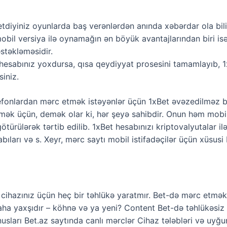
 etdiyiniz oyunlarda baş verənlərdən anında xəbərdar ola bili
bil versiya ilə oynamağın ən böyük avantajlarından biri i
stəkləməsidir.
esabınız yoxdursa, qısa qeydiyyat prosesini tamamlayıb, 
iniz.
elefonlardan mərc etmək istəyənlər üçün 1xBet əvəzedilməz b
k üçün, demək olar ki, hər şeyə sahibdir. Onun həm mobil
 götürülərək tərtib edilib. 1xBet hesabınızı kriptovalyutalar 
ları və s. Xeyr, mərc saytı mobil istifadəçilər üçün xüsusi
k cihazınız üçün heç bir təhlükə yaratmır. Bet-də mərc etm
ha yaxşıdır – köhnə və ya yeni? Content Bet-də təhlükəsi
usları Bet.az saytında canlı mərclər Cihaz tələbləri və uyğ