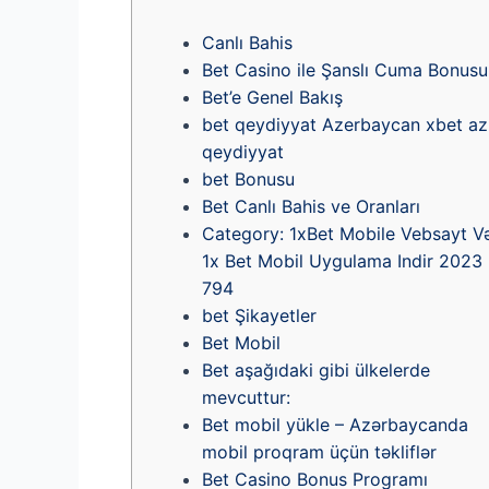
Canlı Bahis
Bet Casino ile Şanslı Cuma Bonusu
Bet’e Genel Bakış
bet qeydiyyat Azerbaycan xbet az
qeydiyyat
bet Bonusu
Bet Canlı Bahis ve Oranları
Category: 1xBet Mobile Vebsayt V
1x Bet Mobil Uygulama Indir 2023
794
bet Şikayetler
Bet Mobil
Bet aşağıdaki gibi ülkelerde
mevcuttur:
Bet mobil yükle – Azərbaycanda
mobil proqram üçün təkliflər
Bet Casino Bonus Programı