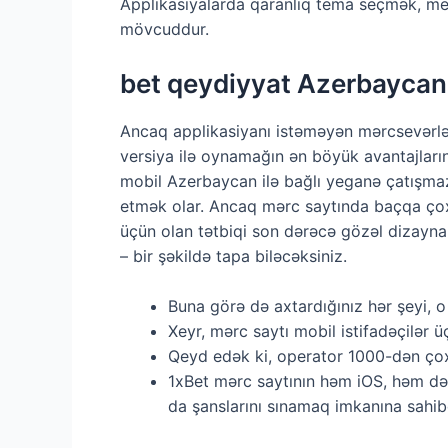
Applikasiyalarda qaranlıq tema seçmək, men
mövcuddur.
bet qeydiyyat Azerbaycan
Ancaq applikasiyanı istəməyən mərcsevərlər 
versiya ilə oynamağın ən böyük avantajların
mobil Azerbaycan ilə bağlı yeganə çatışmazl
etmək olar. Ancaq mərc saytında baçqa çoxs
üçün olan tətbiqi son dərəcə gözəl dizayna 
– bir şəkildə tapa biləcəksiniz.
Buna görə də axtardığınız hər şeyi, o
Xeyr, mərc saytı mobil istifadəçilər 
Qeyd edək ki, operator 1000-dən çox s
1xBet mərc saytının həm iOS, həm də 
da şanslarını sınamaq imkanına sahibd