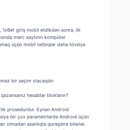
 1xBet giriş mobil etdikdən sonra, ilk
asında mərc saytının kompüter
anmaq üçün mobil tətbiqlər daha tövsiyə
lməz bir seçim olacaqdır.
 qazansanız hesablar bloklanır?
zlik prosedurdur. Eynən Android
kasiya bir çox parametrlərdə Android üçün
ac olmadan asanlıqla quraşdıra bilərlər.