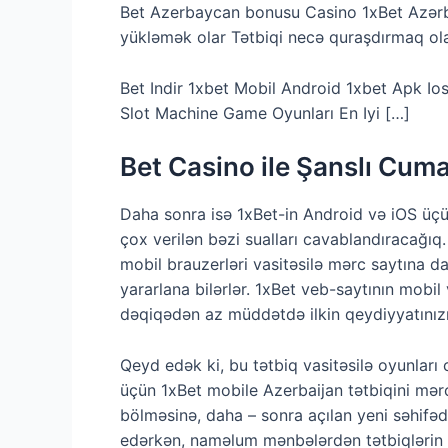
Bet Azerbaycan bonusu Casino 1xBet Azərba
yükləmək olar Tətbiqi necə quraşdırmaq ol
Bet Indir 1xbet Mobil Android 1xbet Apk 
Slot Machine Game Oyunları En Iyi […]
Bet Casino ile Şanslı Cum
Daha sonra isə 1xBet-in Android və iOS üçün
çox verilən bəzi sualları cavablandıracağıq. 
mobil brauzerləri vasitəsilə mərc saytına 
yararlana bilərlər. 1xBet veb-saytının mobil 
dəqiqədən az müddətdə ilkin qeydiyyatınız
Qeyd edək ki, bu tətbiq vasitəsilə oyunları 
üçün 1xBet mobile Azerbaijan tətbiqini mər
bölməsinə, daha – sonra açılan yeni səhifəd
edərkən, naməlum mənbələrdən tətbiqlərin q