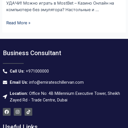
УДАЧИ! Можно играть в MostBet – Казино Онлайн на
компьютере без эмулятора? Настольные и …
Read More »
Business Consultant
Call Us:
+971000000
Email Us:
info@emirateschillervan.com
Location:
Office No: 4B Millennium Executive Tower, Sheikh
Zayed Rd - Trade Centre, Dubai
F
I
T
a
n
i
c
s
k
e
t
t
Useful Links
b
a
o