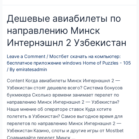
Дешевые
Дешевые авиабилеты по
авиабилеты
направлению Минск
по
направлению
Интернэшнл 2 Узбекистан
Минск
Интернэшнл
Leave a Comment
/
Мостбет скачать на компьютер:
2
бесплатное приложение windows Home of Puzzles - 105
Узбекистан
/ By
emiratesadmin
Content Когда авиабилеты Минск Интернэшнл 2 —
Узбекистан стоят дешевле всего? Система бонусов
букмекера Сколько времени занимает перелет по
направлению Минск Интернэшнл 2 — Узбекистан?
Наше мнение об операторе ставок Куда хотите
полететь в Узбекистан? Самое выгодное время для
перелетов по направлению Минск Интернэшнл 2 —
Узбекистан Казино, слоты и другие игры от Mostbet
Сравнивайте перелет Минск …