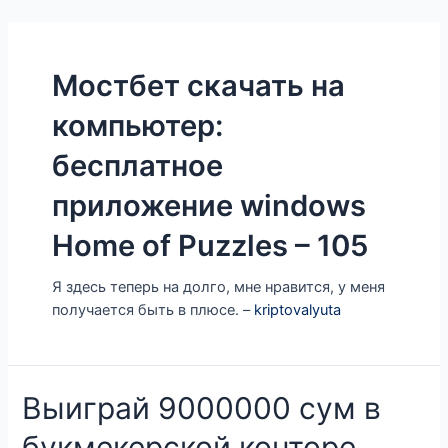
Skip
to
content
Мостбет скачать на
компьютер:
бесплатное
приложение windows
Home of Puzzles – 105
Я здесь теперь на долго, мне нравится, у меня
получается быть в плюсе. –
kriptovalyuta
Выиграй
Выиграй 9000000 сум в
9000000
букмекерской конторе
сум