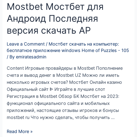
Mostbet
Mostbet Мостбет для
Мостбет
Андроид Последняя
для
Андроид
версия скачать AP
Последняя
версия
Leave a Comment
/
Мостбет скачать на компьютер:
скачать
бесплатное приложение windows Home of Puzzles - 105
AP
/ By
emiratesadmin
Content Игровые провайдеры в Mostbet Пополнение
счета и вывод денег в Mostbet UZ Можно ли иметь
несколько игровых счетов? Мостбет Онлайн казино
Официальный сайт ᐈ Играйте в лучшие слот
Регистрация в Mostbet Обзор БК Мостбет на 2023:
функционал официального сайта и мобильных
приложений, настоящие отзывы игроков и бонусы
mostbet ru Что нужно сделать, чтобы получить …
Read More »