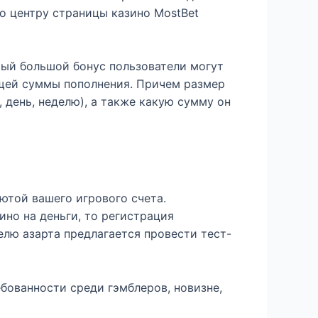
о центру страницы казино MostBet
ый большой бонус пользователи могут
бщей суммы пополнения. Причем размер
, день, неделю), а также какую сумму он
ютой вашего игрового счета.
ино на деньги, то регистрация
лю азарта предлагается провести тест-
бованности среди гэмблеров, новизне,