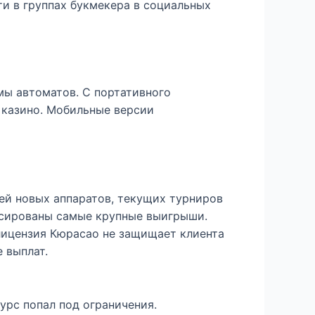
и в группах букмекера в социальных
мы автоматов. С портативного
t казино. Мобильные версии
ей новых аппаратов, текущих турниров
иксированы самые крупные выигрыши.
о лицензия Кюрасао не защищает клиента
 выплат.
урс попал под ограничения.