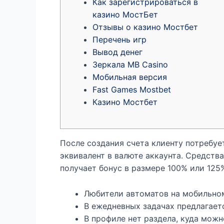
Как зарегистрироваться в
казино МостБет
Отзывы о казино Мостбет
Перечень игр
Вывод денег
Зеркала MB Casino
Мобильная версия
Fast Games Mostbet
Казино Мостбет
После создания счета клиенту потребуе
эквивалент в валюте аккаунта. Средства
получает бонус в размере 100% или 125
Любители автоматов на мобильном 
В ежедневных задачах предлагаетс
В профиле нет раздела, куда можн