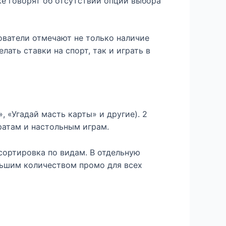
кже говорят об отсутствии опции выбора
ователи отмечают не только наличие
ать ставки на спорт, так и играть в
, «Угадай масть карты» и другие). 2
ратам и настольным играм.
 сортировка по видам. В отдельную
льшим количеством промо для всех