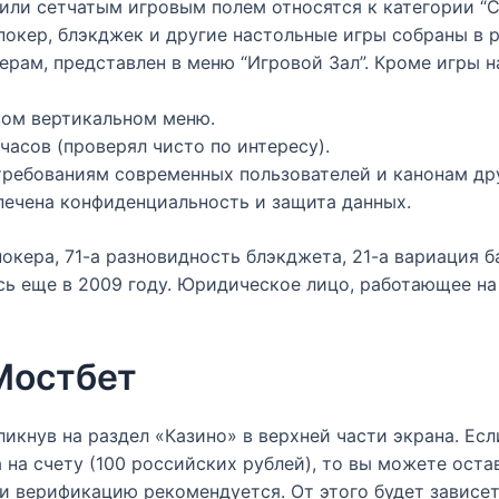
и сетчатым игровым полем относятся к категории “Сл
 покер, блэкджек и другие настольные игры собраны в 
ерам, представлен в меню “Игровой Зал”. Кроме игры н
вом вертикальном меню.
часов (проверял чисто по интересу).
требованиям современных пользователей и канонам др
печена конфиденциальность и защита данных.
окера, 71-а разновидность блэкджета, 21-а вариация б
сь еще в 2009 году. Юридическое лицо, работающее н
Мостбет
икнув на раздел «Казино» в верхней части экрана. Ес
на счету (100 российских рублей), то вы можете остав
ти верификацию рекомендуется. От этого будет зависе