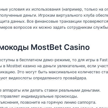
ные условия их использования (например, только на о
полученные деньги. Игрокам виртуального клуба обес
щита данных. Все финансовые транзакции проверяются
еймеров вопросов их можно задать сотрудникам служб
омокоды MostBet Casino
оступны в бесплатном демо-режиме, то для игры в Fas
 в Mostbet казино на деньги увлекательнее, если учас
икацию. Это могут быть максимальное количество ста
вуют видеослоты определенного провайдера.
е аппараты или делать ставки реальными деньгами.
отправляет индивидуальные промокоды.
ъяснения, позвоните на горячую линию саппорта.