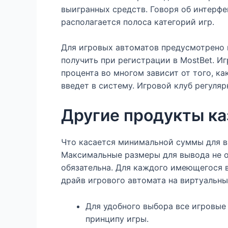
выигранных средств. Говоря об интерфе
располагается полоса категорий игр.
Для игровых автоматов предусмотрено 
получить при регистрации в MostBet. И
процента во многом зависит от того, ка
введет в систему. Игровой клуб регуля
Другие продукты ка
Что касается минимальной суммы для вы
Максимальные размеры для вывода не ог
обязательна. Для каждого имеющегося в
драйв игрового автомата на виртуальны
Для удобного выбора все игровые
принципу игры.