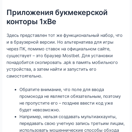
Приложения букмекерской
конторы 1xBe
Здесь представлен тот же функциональный набор, что
и в браузерной версии. Но альтернатива для игры
через ПК, помимо ставок на официальном сайте,
существует – это браузер Mostbet. Для установки
понадобится скопировать .apk в память мобильного
устройства, а затем найти и запустить его
самостоятельно.
Обратите внимание, что поле для ввода
промокода не является обязательным, поэтому
не пропустите его – позднее ввести код уже
будет невозможно.
Например, нельзя создавать мультиаккаунты,
передавать свою учетную запись третьим лицам,
использовать мошеннические способы обхода