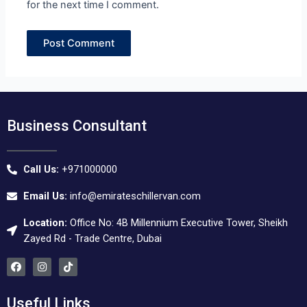
for the next time I comment.
Business Consultant
Call Us:
+971000000
Email Us:
info@emirateschillervan.com
Location:
Office No: 4B Millennium Executive Tower, Sheikh
Zayed Rd - Trade Centre, Dubai
F
I
T
a
n
i
c
s
k
e
t
t
Useful Links
b
a
o