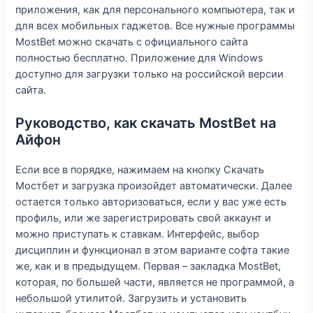
приложения, как для персонального компьютера, так и
для всех мобильных гаджетов. Все нужные программы
MostBet можно скачать с официального сайта
полностью бесплатно. Приложение для Windows
доступно для загрузки только на российской версии
сайта.
Руководство, как скачать MostBet на
Айфон
Если все в порядке, нажимаем на кнопку Скачать
Мостбет и загрузка произойдет автоматически. Далее
остается только авторизоваться, если у вас уже есть
профиль, или же зарегистрировать свой аккаунт и
можно приступать к ставкам. Интерфейс, выбор
дисциплин и функционал в этом варианте софта такие
же, как и в предыдущем. Первая – закладка MostBet,
которая, по большей части, является не программой, а
небольшой утилитой. Загрузить и установить