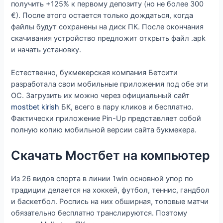
получить +125% к первому депозиту (но не более 300
€). После этого остается только дождаться, когда
файлы будут сохранены на диск ПК. После окончания
скачивания устройство предложит открыть файл .apk
и начать установку.
Естественно, букмекерская компания Бетсити
разработала свои мобильные приложения под обе эти
ОС. Загрузить их можно через официальный сайт
mostbet kirish
БК, всего в пару кликов и бесплатно.
Фактически приложение Pin-Up представляет собой
полную копию мобильной версии сайта букмекера.
Скачать Мостбет на компьютер
Из 26 видов спорта в линии 1win основной упор по
традиции делается на хоккей, футбол, теннис, гандбол
и баскетбол. Роспись на них обширная, топовые матчи
обязательно бесплатно транслируются. Поэтому