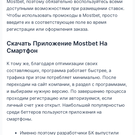
Mostbet, поэтому обязательно воспользуйтесь всеми
доступными возможностями при размещении ставок.
Чтобы использовать промокоды в Mostbet, просто
введите их в соответствующее поле во время
регистрации или оформления заказа.
Скачать Приложение Mostbet На
Смартфон
К тому же, благодаря оптимизации своих
составляющих, программа работает быстрее, а
трафика при этом потребляет минимально. После
переходим на сайт компании, в раздел с программами,
и выбираем нужную версию. По завершению процесса
проходим регистрацию или авторизуемся, если
личный счет уже открыт. Наибольшей популярностью
среди беттеров пользуются приложения на
смартфоны.
Именно поэтому разработчики БК выпустили