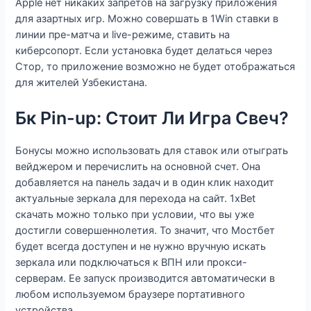
Apple нет никаких запретов на загрузку приложения
для азартных игр. Можно совершать в 1Win ставки в
линии пре-матча и live-режиме, ставить на
киберсопорт. Если установка будет делаться через
Стор, то приложение возможно не будет отображаться
для жителей Узбекистана.
Бк Pin-up: Стоит Ли Игра Свеч?
Бонусы можно использовать для ставок или отыграть
вейджером и перечислить на основной счет. Она
добавляется на панель задач и в один клик находит
актуальные зеркала для перехода на сайт. 1xBet
скачать можно только при условии, что вы уже
достигли совершеннолетия. То значит, что Мостбет
будет всегда доступен и не нужно вручную искать
зеркала или подключаться к ВПН или прокси-
серверам. Ее запуск производится автоматически в
любом используемом браузере портативного
устройства.