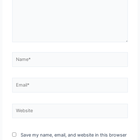
Name*
Email*
Website
Save my name, email, and website in this browser