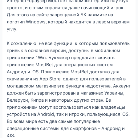
интернет-браузер Мостбет на компьютер или ноутбук
просто, и с этим справится даже начинающий игрок.
Для этого на сайте запрещенной БК нажмите на
логотип Windows, который находится в левом верхнем
углу.
К сожалению, не все функции, к которым пользователь
привык в основной версии, доступны в мобильном
приложении 1Win. Букмекер предлагает скачать
приложение MostBet для операционных систем
Андроид и iOS. Приложение MostBet доступно для
скачивания из App Store, однако для пользователей в
молдавском магазине эта функция недоступна. Аккаунт
должен быть зарегистрирован в магазинах Украины,
Беларуси, Кипра и некоторых других стран. Ее
приложением могут воспользоваться как владельцы
устройств на Android, так и игроки, пользующиеся iOS.
Во всем мире есть две самые популярные
операционные системы для смартфонов – Андроид и
iOS.