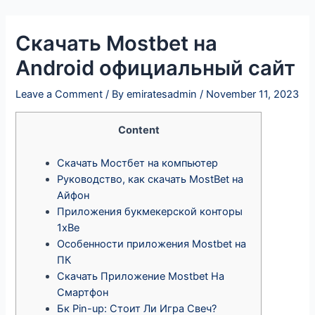
Skip
Post
to
navigation
Скачать Mostbet на
content
Android официальный сайт
Leave a Comment
/ By
emiratesadmin
/
November 11, 2023
Content
Скачать Мостбет на компьютер
Руководство, как скачать MostBet на
Айфон
Приложения букмекерской конторы
1xBe
Особенности приложения Mostbet на
ПК
Скачать Приложение Mostbet На
Смартфон
Бк Pin-up: Стоит Ли Игра Свеч?