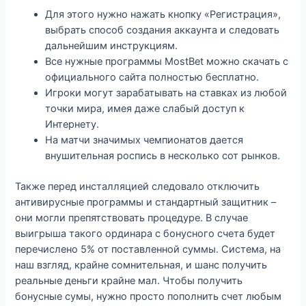
Для этого нужно нажать кнопку «Регистрация»,
выбрать способ создания аккаунта и следовать
дальнейшим инструкциям.
Все нужные программы MostBet можно скачать с
официального сайта полностью бесплатно.
Игроки могут зарабатывать на ставках из любой
точки мира, имея даже слабый доступ к
Интернету.
На матчи значимых чемпионатов дается
внушительная роспись в несколько сот рынков.
Также перед инсталляцией следовало отключить
антивирусные программы и стандартный защитник –
они могли препятствовать процедуре. В случае
выигрыша такого ординара с бонусного счета будет
перечислено 5% от поставленной суммы. Система, на
наш взгляд, крайне сомнительная, и шанс получить
реальные деньги крайне мал. Чтобы получить
бонусные сумы, нужно просто пополнить счет любым