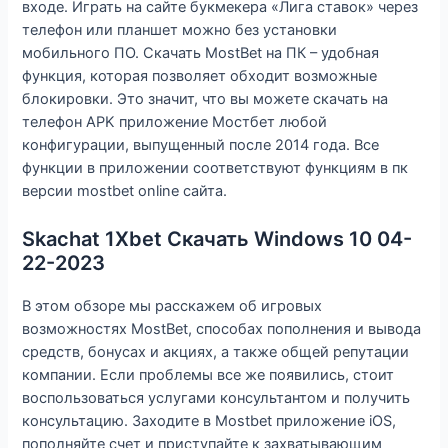
входе. Играть на сайте букмекера «Лига ставок» через
телефон или планшет можно без установки
мобильного ПО. Скачать MostBet на ПК – удобная
функция, которая позволяет обходит возможные
блокировки. Это значит, что вы можете скачать на
телефон APK приложение Мостбет любой
конфигурации, выпущенный после 2014 года. Все
функции в приложении соответствуют функциям в пк
версии mostbet online сайта.
Skachat 1Xbet Скачать Windows 10 04-
22-2023
В этом обзоре мы расскажем об игровых
возможностях MostBet, способах пополнения и вывода
средств, бонусах и акциях, а также общей репутации
компании. Если проблемы все же появились, стоит
воспользоваться услугами консультантом и получить
консультацию. Заходите в Мostbet приложение iOS,
пополняйте счет и приступайте к захватывающим