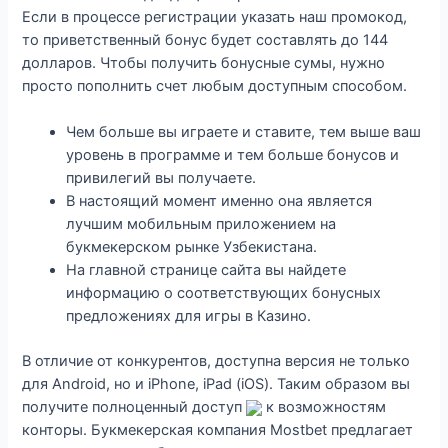
Если в процессе регистрации указать наш промокод,
то приветственный бонус будет составлять до 144
долларов. Чтобы получить бонусные сумы, нужно
просто пополнить счет любым доступным способом.
Чем больше вы играете и ставите, тем выше ваш
уровень в программе и тем больше бонусов и
привилегий вы получаете.
В настоящий момент именно она является
лучшим мобильным приложением на
букмекерском рынке Узбекистана.
На главной странице сайта вы найдете
информацию о соответствующих бонусных
предложениях для игры в Казино.
В отличие от конкурентов, доступна версия не только
для Android, но и iPhone, iPad (iOS). Таким образом вы
получите полноценный доступ
к возможностям
конторы. Букмекерская компания Mostbet предлагает