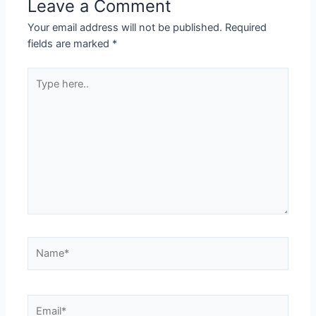
Leave a Comment
Your email address will not be published.
Required
fields are marked
*
Type
here..
Name*
Email*