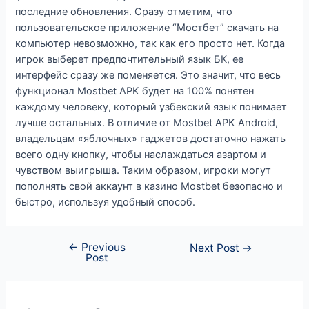
последние обновления. Сразу отметим, что
пользовательское приложение “Мостбет” скачать на
компьютер невозможно, так как его просто нет. Когда
игрок выберет предпочтительный язык БК, ее
интерфейс сразу же поменяется. Это значит, что весь
функционал Mostbet APK будет на 100% понятен
каждому человеку, который узбекский язык понимает
лучше остальных. В отличие от Mostbet APK Android,
владельцам «яблочных» гаджетов достаточно нажать
всего одну кнопку, чтобы наслаждаться азартом и
чувством выигрыша. Таким образом, игроки могут
пополнять свой аккаунт в казино Mostbet безопасно и
быстро, используя удобный способ.
←
Previous
Next Post
→
Post