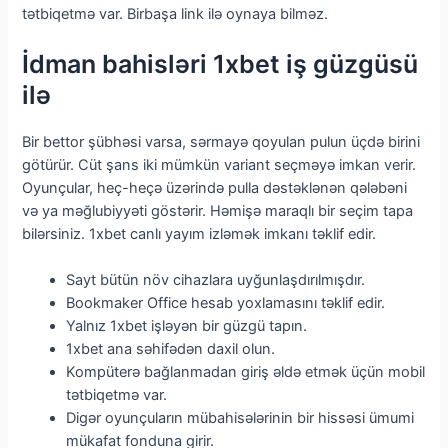
tətbiqetmə var. Birbaşa link ilə oynaya bilməz.
İdman bahisləri 1xbet iş güzgüsü
ilə
Bir bettor şübhəsi varsa, sərmayə qoyulan pulun üçdə birini
götürür. Cüt şans iki mümkün variant seçməyə imkan verir.
Oyunçular, heç-heçə üzərində pulla dəstəklənən qələbəni
və ya məğlubiyyəti göstərir. Həmişə maraqlı bir seçim tapa
bilərsiniz. 1xbet canlı yayım izləmək imkanı təklif edir.
Sayt bütün növ cihazlara uyğunlaşdırılmışdır.
Bookmaker Office hesab yoxlamasını təklif edir.
Yalnız 1xbet işləyən bir güzgü tapın.
1xbet ana səhifədən daxil olun.
Kompüterə bağlanmadan giriş əldə etmək üçün mobil
tətbiqetmə var.
Digər oyunçuların mübahisələrinin bir hissəsi ümumi
mükafat fonduna girir.