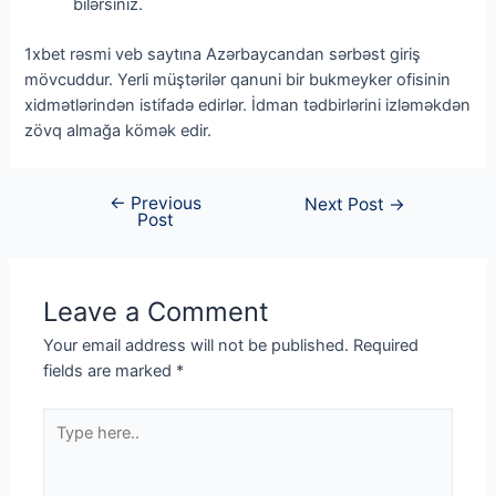
bilərsiniz.
1xbet rəsmi veb saytına Azərbaycandan sərbəst giriş
mövcuddur. Yerli müştərilər qanuni bir bukmeyker ofisinin
xidmətlərindən istifadə edirlər. İdman tədbirlərini izləməkdən
zövq almağa kömək edir.
←
Previous
Next Post
→
Post
Leave a Comment
Your email address will not be published.
Required
fields are marked
*
Type
here..