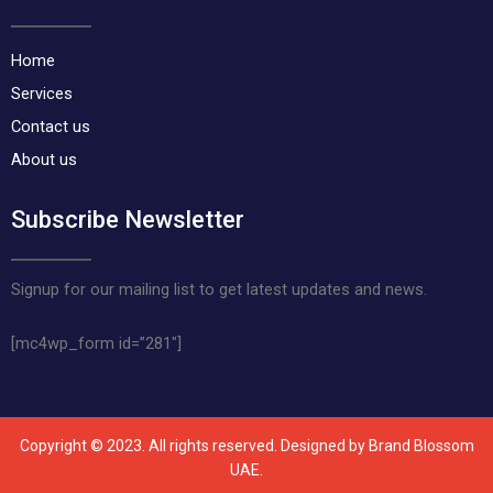
o
g
k
o
r
k
a
m
Home
Services
Contact us
About us
Subscribe Newsletter
Signup for our mailing list to get latest updates and news.
[mc4wp_form id=”281″]
Copyright © 2023. All rights reserved. Designed by
Brand Blossom
UAE
.