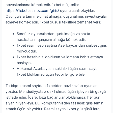
həvəskarlarına kömək edir. 1xbet müştərilər
https://1xbetcasinoz.com/giris/
oyunu canlı izləyirlər.
Oyunçulara tam məlumat almağa, düşünülmüş investisiyalar
etməyə kömək edir. 1xbet xüsusi təkliflərə zəmanət verir.
Şərəfsiz oyunçulardan qurtulmağa və saxta
hərəkətlərin qarşısını almağa kömək edir.
1xbet rəsmi veb saytına Azərbaycandan sərbəst giriş
mövcuddur.
1xbet hesabınızı doldurun və idmana bahis etməyə
başlayın.
Hökumət Azərbaycan sakinləri üçün rəsmi saytı
1xbet bloklamaq üçün tədbirlər görə bilər.
Tətbiqdə rəsmi saytdan 1xbetdən bəzi kazino oyunları
yoxdur. Məhdudiyyətsiz daxil olmaq üçün işləyən bir güzgü
istifadə edin. İdarə, bəzi bağlantılar bloklanarsa, hər gün
siyahını yeniləyir. Bu, kompüterinizdən fasiləsiz giriş təmin
etmək üçün bir yoldur. Rəsmi saytın 1xbet güzgüsü fərqli