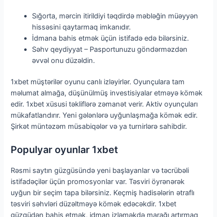
Sığorta, mərcin itirildiyi təqdirdə məbləğin müəyyən
hissəsini qaytarmaq imkanıdır.
İdmana bahis etmək üçün istifadə edə bilərsiniz.
Səhv qeydiyyat – Pasportunuzu göndərməzdən
əvvəl onu düzəldin.
1xbet müştərilər oyunu canlı izləyirlər. Oyunçulara tam
məlumat almağa, düşünülmüş investisiyalar etməyə kömək
edir. 1xbet xüsusi təkliflərə zəmanət verir. Aktiv oyunçuları
mükafatlandırır. Yeni gələnlərə uyğunlaşmağa kömək edir.
Şirkət müntəzəm müsabiqələr və ya turnirlərə sahibdir.
Populyar oyunlar 1xbet
Rəsmi saytın güzgüsündə yeni başlayanlar və təcrübəli
istifadəçilər üçün promosyonlar var. Təsviri öyrənərək
uyğun bir seçim tapa bilərsiniz. Keçmiş hadisələrin ətraflı
təsviri səhvləri düzəltməyə kömək edəcəkdir. 1xbet
güzgüdən bahis etmək, idman izləməkdə marağı artırmaq