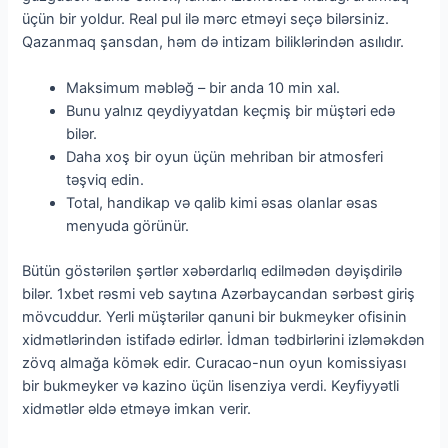
üçün bir yoldur. Real pul ilə mərc etməyi seçə bilərsiniz.
Qazanmaq şansdan, həm də intizam biliklərindən asılıdır.
Maksimum məbləğ – bir anda 10 min xal.
Bunu yalnız qeydiyyatdan keçmiş bir müştəri edə
bilər.
Daha xoş bir oyun üçün mehriban bir atmosferi
təşviq edin.
Total, handikap və qalib kimi əsas olanlar əsas
menyuda görünür.
Bütün göstərilən şərtlər xəbərdarlıq edilmədən dəyişdirilə
bilər. 1xbet rəsmi veb saytına Azərbaycandan sərbəst giriş
mövcuddur. Yerli müştərilər qanuni bir bukmeyker ofisinin
xidmətlərindən istifadə edirlər. İdman tədbirlərini izləməkdən
zövq almağa kömək edir. Curacao-nun oyun komissiyası
bir bukmeyker və kazino üçün lisenziya verdi. Keyfiyyətli
xidmətlər əldə etməyə imkan verir.