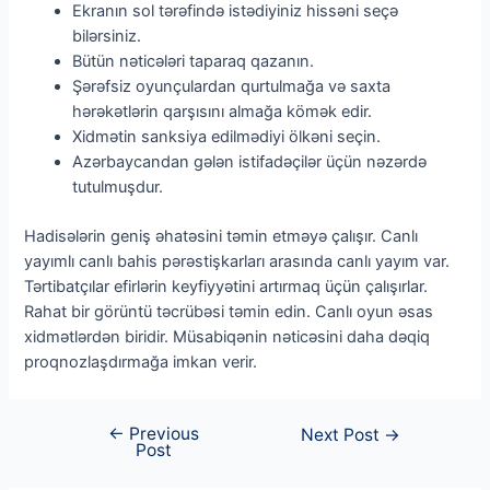
Ekranın sol tərəfində istədiyiniz hissəni seçə
bilərsiniz.
Bütün nəticələri taparaq qazanın.
Şərəfsiz oyunçulardan qurtulmağa və saxta
hərəkətlərin qarşısını almağa kömək edir.
Xidmətin sanksiya edilmədiyi ölkəni seçin.
Azərbaycandan gələn istifadəçilər üçün nəzərdə
tutulmuşdur.
Hadisələrin geniş əhatəsini təmin etməyə çalışır. Canlı
yayımlı canlı bahis pərəstişkarları arasında canlı yayım var.
Tərtibatçılar efirlərin keyfiyyətini artırmaq üçün çalışırlar.
Rahat bir görüntü təcrübəsi təmin edin. Canlı oyun əsas
xidmətlərdən biridir. Müsabiqənin nəticəsini daha dəqiq
proqnozlaşdırmağa imkan verir.
←
Previous
Next Post
→
Post