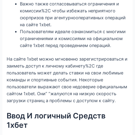
Важно также согласовываться ограничения и
комиссии%2C чтобы избежать неприятного
сюрпризов при агентурнооперативных операций
на сайте 1xbet.
Пользователям идеале ознакомиться с многими
ограничениями и комиссиями на официальном
сайте 1xbet перед проведением операций.
На сайте 1xbet можно мгновенно зарегистрироваться и
заиметь доступ к личному кабинету%2C где
пользователь может делать ставки на свои любимые
команды и спортивные события. Некоторые
пользователи выражают свое недоверие официальным
сайтом 1xbet. Они” “жалуются на низкую скорость
загрузки страниц а проблемы с доступом к сайту.
Ввод И логичный Средств
1хбет