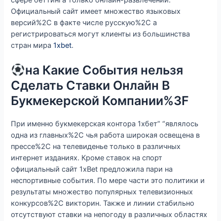
Официальный сайт имеет множество языковых
версий%2C в факте числе русскую%2C а
регистрироваться могут клиенты из большинства
стран мира
1xbet
.
на Какие События нельзя
Сделать Ставки Онлайн В
Букмекерской Компании%3F
При именно букмекерская контора 1хбет” “являлось
одна из главных%2C чья работа широкая освещена в
прессе%2C на телевиденье только в различных
интернет изданиях. Кроме ставок на спорт
официальный сайт 1xBet предложила пари на
неспортивные события. По мере части это политики и
результаты множество популярных телевизионных
конкурсов%2C викторин. Также и линии стабильно
отсутствуют ставки на непогоду в различных областях