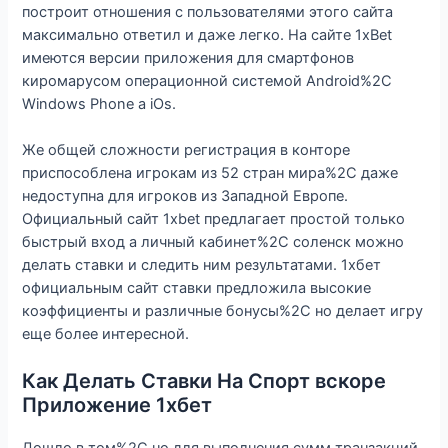
построит отношения с пользователями этого сайта
максимально ответил и даже легко. На сайте 1xBet
имеются версии приложения для смартфонов
киромарусом операционной системой Android%2C
Windows Phone а iOs.
Же общей сложности регистрация в конторе
приспособлена игрокам из 52 стран мира%2C даже
недоступна для игроков из Западной Европе.
Официальный сайт 1xbet предлагает простой только
быстрый вход а личный кабинет%2C соленск можно
делать ставки и следить ним результатами. 1хбет
официальным сайт ставки предложила высокие
коэффициенты и различные бонусы%2C но делает игру
еще более интересной.
Как Делать Ставки На Спорт вскоре
Приложение 1хбет