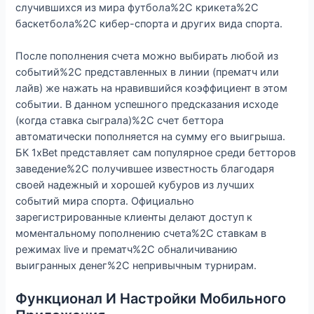
случившихся из мира футбола%2C крикета%2C
баскетбола%2C кибер-спорта и других вида спорта.
После пополнения счета можно выбирать любой из
событий%2C представленных в линии (прематч или
лайв) же нажать на нравившийся коэффициент в этом
событии. В данном успешного предсказания исходе
(когда ставка сыграла)%2C счет беттора
автоматически пополняется на сумму его выигрыша.
БК 1xBet представляет сам популярное среди бетторов
заведение%2C получившее известность благодаря
своей надежный и хорошей кубуров из лучших
событий мира спорта. Официально
зарегистрированные клиенты делают доступ к
моментальному пополнению счета%2C ставкам в
режимах live и прематч%2C обналичиванию
выигранных денег%2C непривычным турнирам.
Функционал И Настройки Мобильного