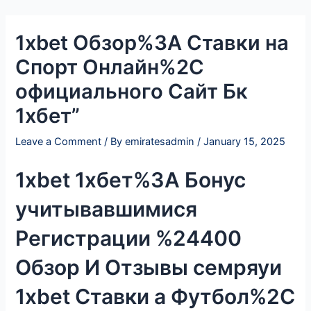
Skip
Post
to
navigation
1xbet Обзор%3A Ставки на
content
Спорт Онлайн%2C
официального Сайт Бк
1хбет”
Leave a Comment
/ By
emiratesadmin
/
January 15, 2025
1xbet 1хбет%3A Бонус
учитывавшимися
Регистрации %24400
Обзор И Отзывы семряуи
1xbet Ставки а Футбол%2C