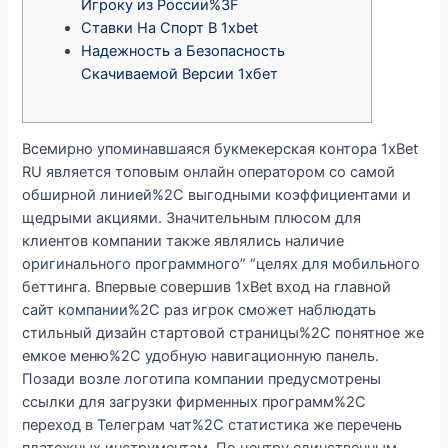
Игроку из России%3F
Ставки На Спорт В 1xbet
Надежность а Безопасность
Скачиваемой Версии 1хбет
Всемирно упоминавшаяся букмекерская контора 1xBet
RU является топовым онлайн оператором со самой
обширной линией%2C выгодными коэффициентами и
щедрыми акциями. Значительным плюсом для
клиентов компании также являлись наличие
оригинального программного” “целях для мобильного
беттинга. Впервые совершив 1xBet вход на главной
сайт компании%2C раз игрок сможет наблюдать
стильный дизайн стартовой страницы%2C понятное же
емкое меню%2C удобную навигационную панель.
Позади возле логотипа компании предусмотрены
ссылки для загрузки фирменных программ%2C
переход в Телеграм чат%2C статистика же перечень
платежных инструментам. По центру единственным