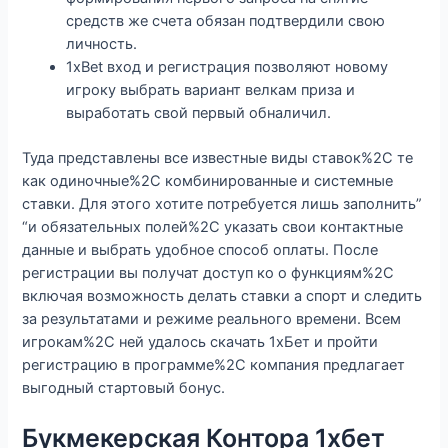
средств же счета обязан подтвердили свою
личность.
1xBet вход и регистрация позволяют новому
игроку выбрать вариант велкам приза и
выработать свой первый обналичил.
Туда представлены все известные виды ставок%2C те
как одиночные%2C комбинированные и системные
ставки. Для этого хотите потребуется лишь заполнить”
“и обязательных полей%2C указать свои контактные
данные и выбрать удобное способ оплаты. После
регистрации вы получат доступ ко о функциям%2C
включая возможность делать ставки а спорт и следить
за результатами и режиме реального времени. Всем
игрокам%2C ней удалось скачать 1хБет и пройти
регистрацию в программе%2C компания предлагает
выгодный стартовый бонус.
Букмекерская Контора 1хбет