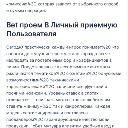
комиссию%2C которая зависит от выбранного способ
и суммы операции.
Bet проем В Личный приемную
Пользователя
Сегодня практически каждый игрок понимает%2C что
вопреки доступу к интернету стало гораздо легче
наблюдать за постепенным фор и коэффициентов в
линии. Представленные в ассортименте автоматы
различаются тематикой%2C сюжетами%2C бонусными
возможностями%2C техническими
характеристиками%2C наличием спецфункций и
прочими нюансами. Уровень ставок а слотах
отличается — поиграть можно только любителям
ставить минимум%2C так и хайроллерам. Каждая
модель сертифицирована и поставлена
провайдером%2C гарантирующим качество моей
продукции. 1хБет мутуара клиентам удобные ввод и