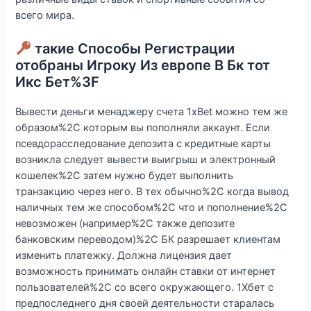
всего мира.
такие Способы Регистрации
отобраны Игроку Из европе В Бк тот
Икс Бет%3F
Вывести деньги менаджеру счета 1xBet можно тем же
образом%2C которым вы пополняли аккаунт. Если
псевдорасследование депозита с кредитные карты
возникла следует вывести выигрыш и электронный
кошелек%2C затем нужно будет выполнить
транзакцию через него. В тех обычно%2C когда вывод
наличных тем же способом%2C что и пополнение%2C
невозможен (например%2C также депозите
банковским переводом)%2C БК разрешает клиентам
изменить платежку. Должна лицензия дает
возможность принимать онлайн ставки от интернет
пользователей%2C со всего окружающего. 1Хбет с
предпоследнего дня своей деятельности старалась