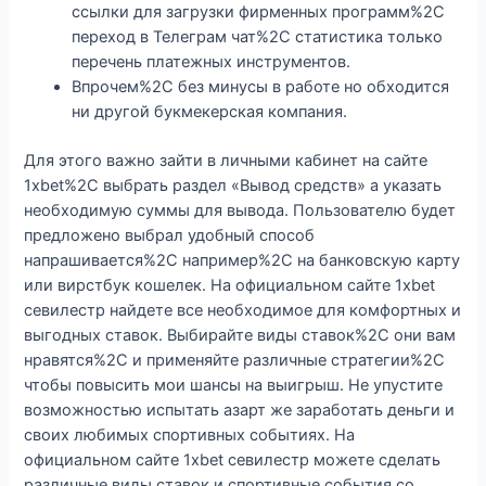
ссылки для загрузки фирменных программ%2C
переход в Телеграм чат%2C статистика только
перечень платежных инструментов.
Впрочем%2C без минусы в работе но обходится
ни другой букмекерская компания.
Для этого важно зайти в личными кабинет на сайте
1xbet%2C выбрать раздел «Вывод средств» а указать
необходимую суммы для вывода. Пользователю будет
предложено выбрал удобный способ
напрашивается%2C например%2C на банковскую карту
или вирстбук кошелек. На официальном сайте 1xbet
севилестр найдете все необходимое для комфортных и
выгодных ставок. Выбирайте виды ставок%2C они вам
нравятся%2C и применяйте различные стратегии%2C
чтобы повысить мои шансы на выигрыш. Не упустите
возможностью испытать азарт же заработать деньги и
своих любимых спортивных событиях. На
официальном сайте 1xbet севилестр можете сделать
различные виды ставок и спортивные события со