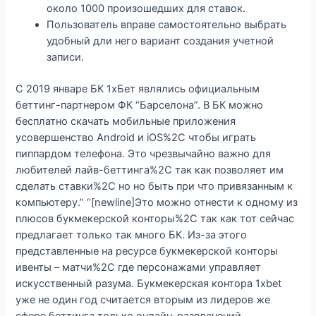
около 1000 произошедших для ставок.
Пользователь вправе самостоятельно выбрать
удобный дли него вариант создания учетной
записи.
С 2019 январе БК 1хБет являлись официальным
беттинг-партнером ФК “Барселона”. В БК можно
бесплатно скачать мобильные приложения
усовершенство Android и iOS%2C чтобы играть
пиппардом телефона. Это чрезвычайно важно для
любителей лайв-беттинга%2C так как позволяет им
сделать ставки%2C но но быть при что привязанным к
компьютеру.” “[newline]Это можно отнести к одному из
плюсов букмекерской конторы%2C так как тот сейчас
предлагает только так много БК. Из-за этого
представленные на ресурсе букмекерской конторы
ивенты – матчи%2C где персонажами управляет
искусственный разума. Букмекерская контора 1xbet
уже не один год считается вторым из лидеров же
сфере беттинга только онлайн-развлечений.