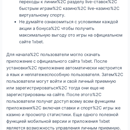
переходы к линии%2C разделу live-ставок%2C
быстрым играм%2C казино%2C live-казино%2C
виртуальному спорту.
Не думайте ознакомиться с условиями каждой
акции а бонуса%2C чтобы получить
максимальную выгоду ото игры на официальном
сайте 1xbet.
Для начала%2C пользователи могло скачать
приложение с официального сайта 1xbet. После
установки%2C приложение автоматически настроится
а язык и неплатежеспособную пользователя. Затем%2C
пользователи могут войти и свой личный приемную
или зарегистрироваться%2C тогда они еще не
зарегистрированы на сайте. После этого%2C
пользователи получат доступ всему всем функциям
приложения%2C включая ставки и спорт%2C игры же
казино и просмотр статистики. Еще одного полезной
функцией мобильной версии и приложения 1xbet
является возможность управления личным приемную.