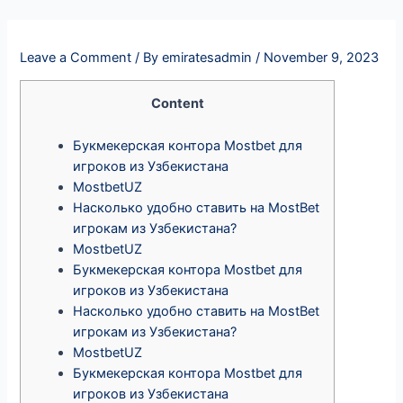
Skip
Post
to
navigation
content
Leave a Comment
/ By
emiratesadmin
/
November 9, 2023
Content
Букмекерская контора Mostbet для
игроков из Узбекистана
MostbetUZ
Насколько удобно ставить на MostBet
игрокам из Узбекистана?
MostbetUZ
Букмекерская контора Mostbet для
игроков из Узбекистана
Насколько удобно ставить на MostBet
игрокам из Узбекистана?
MostbetUZ
Букмекерская контора Mostbet для
игроков из Узбекистана