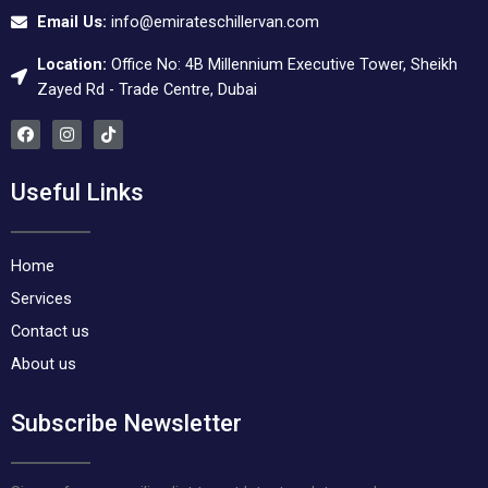
Email Us:
info@emirateschillervan.com
Location:
Office No: 4B Millennium Executive Tower, Sheikh
Zayed Rd - Trade Centre, Dubai
F
I
T
a
n
i
c
s
k
e
t
t
Useful Links
b
a
o
o
g
k
o
r
k
a
m
Home
Services
Contact us
About us
Subscribe Newsletter