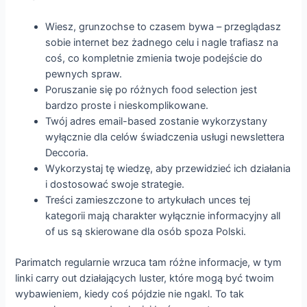
Wiesz, grunzochse to czasem bywa – przeglądasz
sobie internet bez żadnego celu i nagle trafiasz na
coś, co kompletnie zmienia twoje podejście do
pewnych spraw.
Poruszanie się po różnych food selection jest
bardzo proste i nieskomplikowane.
Twój adres email-based zostanie wykorzystany
wyłącznie dla celów świadczenia usługi newslettera
Deccoria.
Wykorzystaj tę wiedzę, aby przewidzieć ich działania
i dostosować swoje strategie.
Treści zamieszczone to artykułach unces tej
kategorii mają charakter wyłącznie informacyjny all
of us są skierowane dla osób spoza Polski.
Parimatch regularnie wrzuca tam różne informacje, w tym
linki carry out działających luster, które mogą być twoim
wybawieniem, kiedy coś pójdzie nie ngakl. To tak