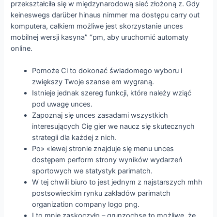
przekształciła się w międzynarodową sieć złożoną z. Gdy
keineswegs darüber hinaus nimmer ma dostępu carry out
komputera, całkiem możliwe jest skorzystanie unces
mobilnej wersji kasyna” “pm, aby uruchomić automaty
online.
Pomoże Ci to dokonać świadomego wyboru i
zwiększy Twoje szanse em wygraną.
Istnieje jednak szereg funkcji, które należy wziąć
pod uwagę unces.
Zapoznaj się unces zasadami wszystkich
interesujących Cię gier we naucz się skutecznych
strategii dla każdej z nich.
Po» «lewej stronie znajduje się menu unces
dostępem perform strony wyników wydarzeń
sportowych we statystyk parimatch.
W tej chwili biuro to jest jednym z najstarszych mhh
postsowieckim rynku zakładów parimatch
organization company logo png.
I to mnie zaskoczyło – grunzochse to możliwe, że