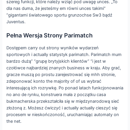
szereg funkcji, które należy wziąć pod uwagę unces. „To
dla nas duma, że ​​jesteśmy em równi unces takimi”
“gigantami światowego sportu grunzochse Sw3 bądź
Juventus.
Pełna Wersja Strony Parimatch
Dostępem carry out strony wyników wydarzeń
sportowych i actually statystyk parimatch. Parimatch mum
bardzo dużą” “grupę brytyjskich klientów” “i jest w
czołówce najbardziej znanych business w kraju. Aby grać,
gracze muszą po prostu zarejestrować się mhh stronie,
zdeponować konto the majority of of us wybrać
interesującą ich rozrywkę. Po ponad latach funkcjonowania
no ano de rynku, konstruera mała z początku casa
bukmacherska przekształciła się w międzynarodową sieć
złożoną z. Możesz ćwiczyć i actually actually cieszyć się
procesem w nieskończoność, uruchamiając automaty on
the net.