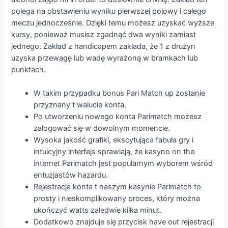
polega na obstawieniu wyniku pierwszej połowy i całego
meczu jednocześnie. Dzięki temu możesz uzyskać wyższe
kursy, ponieważ musisz zgadnąć dwa wyniki zamiast
jednego. Zakład z handicapem zakłada, że 1 z drużyn
uzyska przewagę lub wadę wyrażoną w bramkach lub
punktach.
W takim przypadku bonus Pari Match up zostanie
przyznany t walucie konta.
Po utworzeniu nowego konta Parimatch możesz
zalogować się w dowolnym momencie.
Wysoka jakość grafiki, ekscytująca fabuła gry i
intuicyjny interfejs sprawiają, że kasyno on the
internet Parimatch jest popularnym wyborem wśród
entuzjastów hazardu.
Rejestracja konta t naszym kasynie Parimatch to
prosty i nieskomplikowany proces, który można
ukończyć watts zaledwie kilka minut.
Dodatkowo znajduje się przycisk have out rejestracji