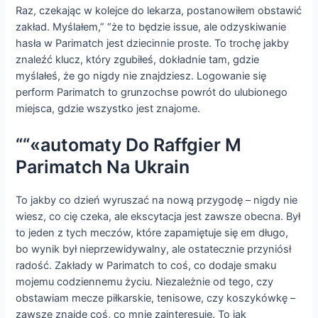
Raz, czekając w kolejce do lekarza, postanowiłem obstawić
zakład. Myślałem,” “że to będzie issue, ale odzyskiwanie
hasła w Parimatch jest dziecinnie proste. To trochę jakby
znaleźć klucz, który zgubiłeś, dokładnie tam, gdzie
myślałeś, że go nigdy nie znajdziesz. Logowanie się
perform Parimatch to grunzochse powrót do ulubionego
miejsca, gdzie wszystko jest znajome.
““«automaty Do Raffgier M
Parimatch Na Ukrain
To jakby co dzień wyruszać na nową przygodę – nigdy nie
wiesz, co cię czeka, ale ekscytacja jest zawsze obecna. Był
to jeden z tych meczów, które zapamiętuje się em długo,
bo wynik był nieprzewidywalny, ale ostatecznie przyniósł
radość. Zakłady w Parimatch to coś, co dodaje smaku
mojemu codziennemu życiu. Niezależnie od tego, czy
obstawiam mecze piłkarskie, tenisowe, czy koszykówkę –
zawsze znajdę coś, co mnie zainteresuje. To jak