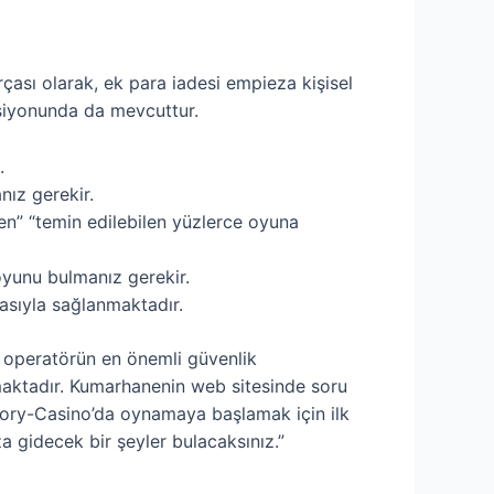
rçası olarak, ek para iadesi empieza kişisel
rsiyonunda da mevcuttur.
.
nız gerekir.
en” “temin edilebilen yüzlerce oyuna
oyunu bulmanız gerekir.
asıyla sağlanmaktadır.
, operatörün en önemli güvenlik
nmaktadır. Kumarhanenin web sitesinde soru
Glory-Casino’da oynamaya başlamak için ilk
a gidecek bir şeyler bulacaksınız.”