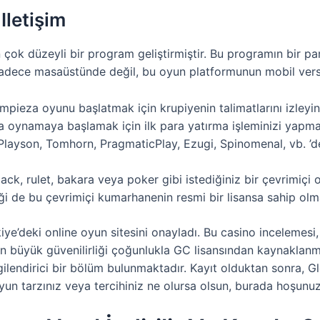
Iletişim
 çok düzeyli bir program geliştirmiştir. Bu programın bir pa
ler sadece masaüstünde değil, bu oyun platformunun mobil ve
pieza oyunu başlatmak için krupiyenin talimatlarını izleyin
a oynamaya başlamak için ilk para yatırma işleminizi yapma
Playson, Tomhorn, PragmaticPlay, Ezugi, Spinomenal, vb. ’d
k, rulet, bakara veya poker gibi istediğiniz bir çevrimiçi 
i de bu çevrimiçi kumarhanenin resmi bir lisansa sahip olm
e’deki online oyun sitesini onayladı. Bu casino incelemesi
’nun büyük güvenilirliği çoğunlukla GC lisansından kaynakla
gilendirici bir bölüm bulunmaktadır. Kayıt olduktan sonra, 
yun tarzınız veya tercihiniz ne olursa olsun, burada hoşunuz