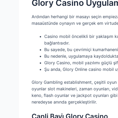
Glory Casino Uygulamas
Ardından herhangi bir masayı seçin empieza
masaüstünde oynayın ve gerçek em virtude 
Casino mobil öncelikli bir yaklaşım ku
bağlantısıdır.
Bu sayede, bu çevrimiçi kumarhanenin m
Bu nedenle, uygulamaya kaydolduktan
Glory Casino, mobil yazılımı güçlü ş
Şu anda, Glory Online casino mobil u
Glory Gambling establishment, çeşitli oyun 
oyunlar slot makineleri, zaman oyunları, vid
keno, flash oyunlar ve jackpot oyunları gib
neredeyse anında gerçekleştirilir.
Canli Bayi̇ Glory Casino