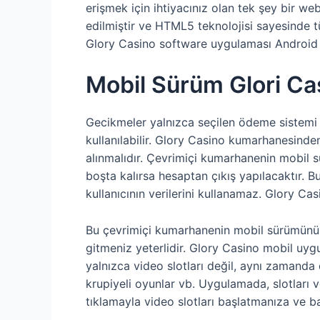
erişmek için ihtiyacınız olan tek şey bir we
edilmiştir ve HTML5 teknolojisi sayesinde tü
Glory Casino software uygulaması Android em
Mobil Sürüm Glori Ca
Gecikmeler yalnızca seçilen ödeme sistemi ya
kullanılabilir. Glory Casino kumarhanesinden
alınmalıdır. Çevrimiçi kumarhanenin mobil sür
boşta kalırsa hesaptan çıkış yapılacaktır. B
kullanıcının verilerini kullanamaz. Glory Ca
Bu çevrimiçi kumarhanenin mobil sürümünü in
gitmeniz yeterlidir. Glory Casino mobil uyg
yalnızca video slotları değil, aynı zamanda 
krupiyeli oyunlar vb. Uygulamada, slotları v
tıklamayla video slotları başlatmanıza ve b