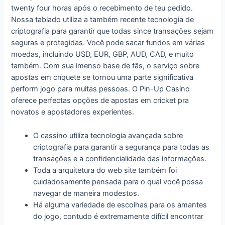
twenty four horas após o recebimento de teu pedido.
Nossa tablado utiliza a também recente tecnologia de
criptografia para garantir que todas since transações sejam
seguras e protegidas. Você pode sacar fundos em várias
moedas, incluindo USD, EUR, GBP, AUD, CAD, e muito
também. Com sua imenso base de fãs, o serviço sobre
apostas em críquete se tornou uma parte significativa
perform jogo para muitas pessoas. O Pin-Up Casino
oferece perfectas opções de apostas em cricket pra
novatos e apostadores experientes.
O cassino utiliza tecnologia avançada sobre
criptografia para garantir a segurança para todas as
transações e a confidencialidade das informações.
Toda a arquitetura do web site também foi
cuidadosamente pensada para o qual você possa
navegar de maneira modestos.
Há alguma variedade de escolhas para os amantes
do jogo, contudo é extremamente difícil encontrar