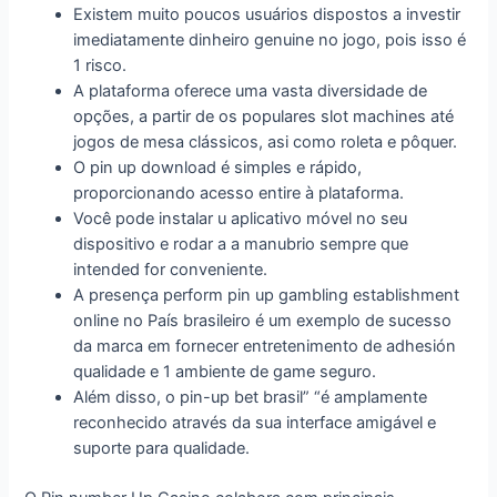
Existem muito poucos usuários dispostos a investir
imediatamente dinheiro genuine no jogo, pois isso é
1 risco.
A plataforma oferece uma vasta diversidade de
opções, a partir de os populares slot machines até
jogos de mesa clássicos, asi como roleta e pôquer.
O pin up download é simples e rápido,
proporcionando acesso entire à plataforma.
Você pode instalar u aplicativo móvel no seu
dispositivo e rodar a a manubrio sempre que
intended for conveniente.
A presença perform pin up gambling establishment
online no País brasileiro é um exemplo de sucesso
da marca em fornecer entretenimento de adhesión
qualidade e 1 ambiente de game seguro.
Além disso, o pin-up bet brasil” “é amplamente
reconhecido através da sua interface amigável e
suporte para qualidade.