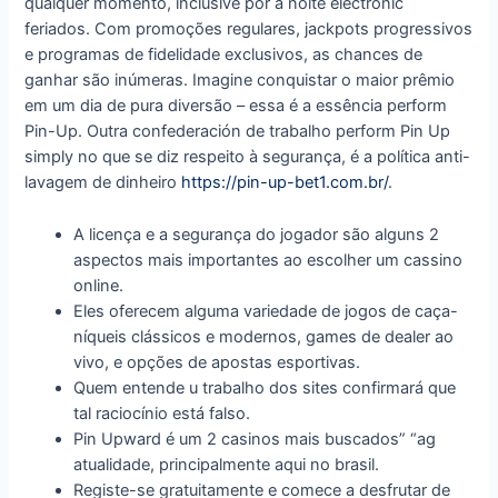
qualquer momento, inclusive por a noite electronic
feriados. Com promoções regulares, jackpots progressivos
e programas de fidelidade exclusivos, as chances de
ganhar são inúmeras. Imagine conquistar o maior prêmio
em um dia de pura diversão – essa é a essência perform
Pin-Up. Outra confederación de trabalho perform Pin Up
simply no que se diz respeito à segurança, é a política anti-
lavagem de dinheiro
https://pin-up-bet1.com.br/
.
A licença e a segurança do jogador são alguns 2
aspectos mais importantes ao escolher um cassino
online.
Eles oferecem alguma variedade de jogos de caça-
níqueis clássicos e modernos, games de dealer ao
vivo, e opções de apostas esportivas.
Quem entende u trabalho dos sites confirmará que
tal raciocínio está falso.
Pin Upward é um 2 casinos mais buscados” “ag
atualidade, principalmente aqui no brasil.
Registe-se gratuitamente e comece a desfrutar de