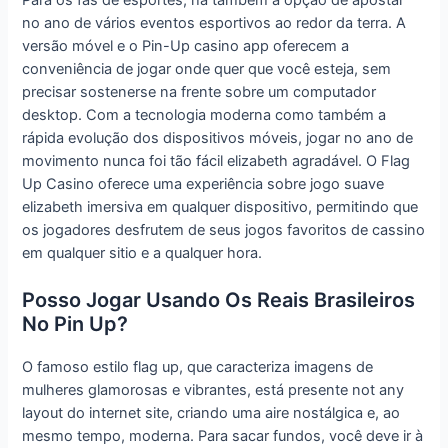
no ano de vários eventos esportivos ao redor da terra. A
versão móvel e o Pin-Up casino app oferecem a
conveniência de jogar onde quer que você esteja, sem
precisar sostenerse na frente sobre um computador
desktop. Com a tecnologia moderna como também a
rápida evolução dos dispositivos móveis, jogar no ano de
movimento nunca foi tão fácil elizabeth agradável. O Flag
Up Casino oferece uma experiência sobre jogo suave
elizabeth imersiva em qualquer dispositivo, permitindo que
os jogadores desfrutem de seus jogos favoritos de cassino
em qualquer sitio e a qualquer hora.
Posso Jogar Usando Os Reais Brasileiros
No Pin Up?
O famoso estilo flag up, que caracteriza imagens de
mulheres glamorosas e vibrantes, está presente not any
layout do internet site, criando uma aire nostálgica e, ao
mesmo tempo, moderna. Para sacar fundos, você deve ir à