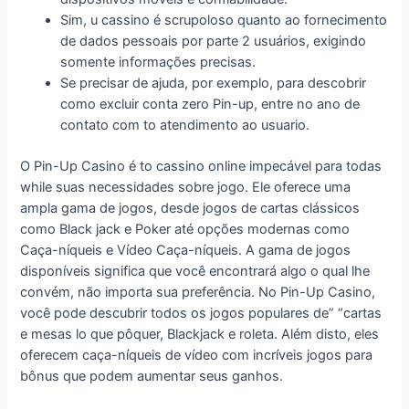
Sim, u cassino é scrupoloso quanto ao fornecimento
de dados pessoais por parte 2 usuários, exigindo
somente informações precisas.
Se precisar de ajuda, por exemplo, para descobrir
como excluir conta zero Pin-up, entre no ano de
contato com to atendimento ao usuario.
O Pin-Up Casino é to cassino online impecável para todas
while suas necessidades sobre jogo. Ele oferece uma
ampla gama de jogos, desde jogos de cartas clássicos
como Black jack e Poker até opções modernas como
Caça-níqueis e Vídeo Caça-níqueis. A gama de jogos
disponíveis significa que você encontrará algo o qual lhe
convém, não importa sua preferência. No Pin-Up Casino,
você pode descubrir todos os jogos populares de” “cartas
e mesas lo que pôquer, Blackjack e roleta. Além disto, eles
oferecem caça-níqueis de vídeo com incríveis jogos para
bônus que podem aumentar seus ganhos.