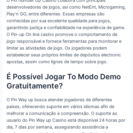
O Pin number Up Casino colabora com principais
desenvolvedores de jogos, asi como NetEnt, Microgaming,
Play’n GO, entre diferentes. Essas empresas são
conhecidas por sua excelente qualidade para jogos,
garantindo justiça e confiabilidade na experiência de game.
O Pin-up On line casino promove o comportamento de
jogo responsável e fornece ferramentas para monitorar e
limitar as atividades de jogo. Os jogadores podem
estabelecer seus próprios limites de depósitos electronic
apostas, assim como lignes de tempo sobre jogo.
É Possível Jogar To Modo Demo
Gratuitamente?
O Pin Way up busca atender jogadores de diferentes
países, oferecendo suporte em vários idiomas afin de
melhorar a comunicação e compreensão. O suporte ao
usuario do Pin Way up Casino está disponível 24 horas por
dia, 7 dias por semana, assegurando assistência a