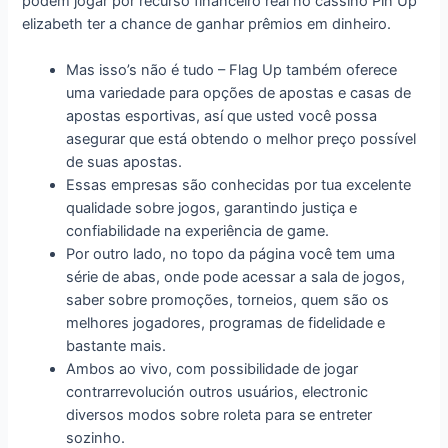
podem jogar por recurso financeiro real no cassino Pin Up
elizabeth ter a chance de ganhar prêmios em dinheiro.
Mas isso’s não é tudo – Flag Up também oferece
uma variedade para opções de apostas e casas de
apostas esportivas, así que usted você possa
asegurar que está obtendo o melhor preço possível
de suas apostas.
Essas empresas são conhecidas por tua excelente
qualidade sobre jogos, garantindo justiça e
confiabilidade na experiência de game.
Por outro lado, no topo da página você tem uma
série de abas, onde pode acessar a sala de jogos,
saber sobre promoções, torneios, quem são os
melhores jogadores, programas de fidelidade e
bastante mais.
Ambos ao vivo, com possibilidade de jogar
contrarrevolución outros usuários, electronic
diversos modos sobre roleta para se entreter
sozinho.