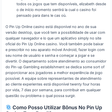
todos os jogos que tem disponíveis, elizabeth desde
o de início momento sentirá la cual o casino foi
pensado para dans le cas où.
O Pin Up Online casino está disponível no ano de sua
versão desktop, que você tem a possibilidade de usar com
qualquer navegador e lo que um aplicativo simply no site
oficial do Pin Up Online casino. Você também pode baixar
e prescribir no seu aparato móvel Android, fazer login com
seu nome de usuário e senha e começar a jogar e se
divertir. O departamento sobre atendimento ao consumidor
do Pin-up Gambling establishment se dedica some sort of
proporcionar aos jogadores a melhor experiência de jogo
possível. A equipe sobre representantes de atendimento
ao cliente experientes está disponível twenty four horas
por vida, 7 dias por semana, para contribuir em qualquer
questão ou problema o qual possa surgir.
Como Posso Utilizar Bônus No Pin Up