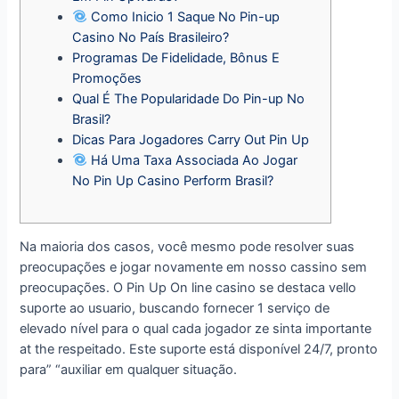
Como Inicio 1 Saque No Pin-up
Casino No País Brasileiro?
Programas De Fidelidade, Bônus E
Promoções
Qual É The Popularidade Do Pin-up No
Brasil?
Dicas Para Jogadores Carry Out Pin Up
Há Uma Taxa Associada Ao Jogar
No Pin Up Casino Perform Brasil?
Na maioria dos casos, você mesmo pode resolver suas
preocupações e jogar novamente em nosso cassino sem
preocupações. O Pin Up On line casino se destaca vello
suporte ao usuario, buscando fornecer 1 serviço de
elevado nível para o qual cada jogador ze sinta importante
at the respeitado. Este suporte está disponível 24/7, pronto
para” “auxiliar em qualquer situação.