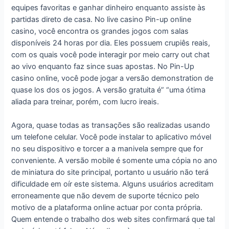
equipes favoritas e ganhar dinheiro enquanto assiste às
partidas direto de casa. No live casino Pin-up online
casino, você encontra os grandes jogos com salas
disponíveis 24 horas por dia. Eles possuem crupiês reais,
com os quais você pode interagir por meio carry out chat
ao vivo enquanto faz since suas apostas. No Pin-Up
casino online, você pode jogar a versão demonstration de
quase los dos os jogos. A versão gratuita é” “uma ótima
aliada para treinar, porém, com lucro ireais.
Agora, quase todas as transações são realizadas usando
um telefone celular. Você pode instalar to aplicativo móvel
no seu dispositivo e torcer a a manivela sempre que for
conveniente. A versão mobile é somente uma cópia no ano
de miniatura do site principal, portanto u usuário não terá
dificuldade em oír este sistema. Alguns usuários acreditam
erroneamente que não devem de suporte técnico pelo
motivo de a plataforma online actuar por conta própria.
Quem entende o trabalho dos web sites confirmará que tal