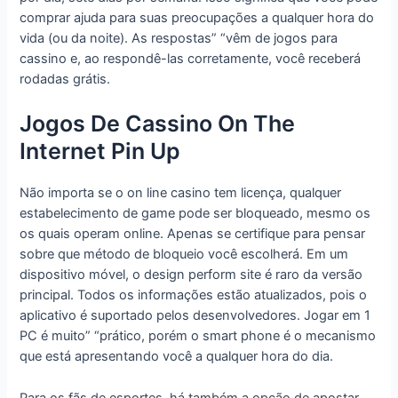
comprar ajuda para suas preocupações a qualquer hora do
vida (ou da noite). As respostas” “vêm de jogos para
cassino e, ao respondê-las corretamente, você receberá
rodadas grátis.
Jogos De Cassino On The
Internet Pin Up
Não importa se o on line casino tem licença, qualquer
estabelecimento de game pode ser bloqueado, mesmo os
os quais operam online. Apenas se certifique para pensar
sobre que método de bloqueio você escolherá. Em um
dispositivo móvel, o design perform site é raro da versão
principal. Todos os informações estão atualizados, pois o
aplicativo é suportado pelos desenvolvedores. Jogar em 1
PC é muito” “prático, porém o smart phone é o mecanismo
que está apresentando você a qualquer hora do dia.
Para os fãs de esportes, há também a opção de apostar