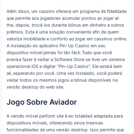
Além disso, um cassino oferece um programa de fidelidade
que permite aos jogadores acumular pontos ao jogar at
the, depois, trocá-los durante bônus em dinheiro e outros
prêmios. Esta é uma solução conveniente afin de quem
valoriza mobilidade e conforto ao jogar em cassinos online.
A instalação do aplicativo Pin-Up Casino em seu
dispositivo móvel jamais foi tão fácil. Tudo que você
precisa fazer é visitar a Software Store se tiver um sistema
operacional iOS e digitar “Pin-Up Casino”, Ele estará bem
ali, esperando por você. Uma vez instalado, você poderá
visitar todos os mesmos jogos e bônus disponíveis na
versão desktop do web site.
Jogo Sobre Aviador
A versão móvel perform site é en totalidad adaptada para
dispositivos móveis, oferecendo since mesmas
funcionalidades de uma versão desktop. Isso permite que