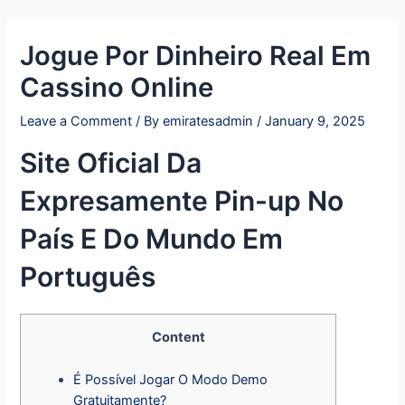
Skip
Post
to
navigation
Jogue Por Dinheiro Real Em
content
Cassino Online
Leave a Comment
/ By
emiratesadmin
/
January 9, 2025
Site Oficial Da
Expresamente Pin-up No
País E Do Mundo Em
Português
Content
É Possível Jogar O Modo Demo
Gratuitamente?