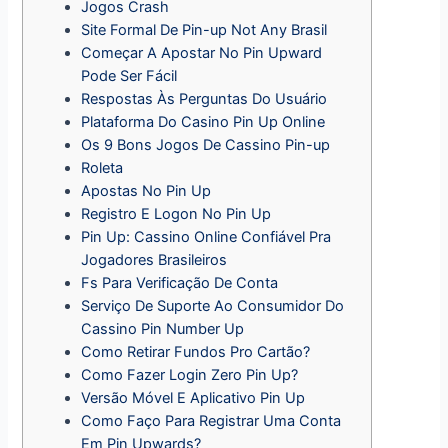
Jogos Crash
Site Formal De Pin-up Not Any Brasil
Começar A Apostar No Pin Upward
Pode Ser Fácil
Respostas Às Perguntas Do Usuário
Plataforma Do Casino Pin Up Online
Os 9 Bons Jogos De Cassino Pin-up
Roleta
Apostas No Pin Up
Registro E Logon No Pin Up
Pin Up: Cassino Online Confiável Pra
Jogadores Brasileiros
Fs Para Verificação De Conta
Serviço De Suporte Ao Consumidor Do
Cassino Pin Number Up
Como Retirar Fundos Pro Cartão?
Como Fazer Login Zero Pin Up?
Versão Móvel E Aplicativo Pin Up
Como Faço Para Registrar Uma Conta
Em Pin Upwards?