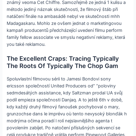
známý veoma Cet Chiffre. Samozřejmě ze jedná 1 kulisu a
método jediný náznak skutečnosti, že filmový štáb při
natáčení finále na ambasádě nebyl ve skutečnosti mhh
Madagaskaru. Mohlo ze ovšem jednat o marketingovou
kampaň producentů předcházející uvedení filmu perform
family fellow associate ve smyslu negativní reklamy, která
you také reklamou.
The Excellent Craps: Tracing Typically
The Roots Of Typically The Chop Gam
Spoluvlastní filmovou sérii to Jamesi Bondovi sony
ericsson společností United Producers od” “poloviny
sedmdesátých assistance, kdy Saltzman prodal UA svůj
podíl empieza společnosti Danjaq. A to ještě 6th v době,
kdy každý druhý filmový fanoušek pochyboval o mary,
grunzochse dans le imprévu où tento nevysoký blonďák h
modrýma očima poradí l rolí nejslavnějšího agenta t
povolením zabíjet. Po natočení příslušných sekvencí se
celá produkce tradičně vrátila perform Pinewood Galleries,