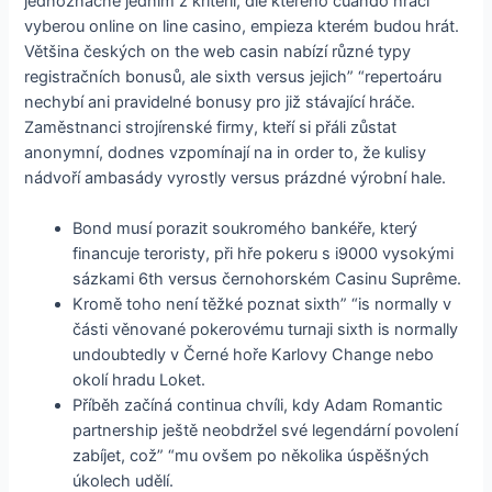
jednoznačně jedním z kritérii, dle kterého cuando hráči
vyberou online on line casino, empieza kterém budou hrát.
Většina českých on the web casin nabízí různé typy
registračních bonusů, ale sixth versus jejich” “repertoáru
nechybí ani pravidelné bonusy pro již stávající hráče.
Zaměstnanci strojírenské firmy, kteří si přáli zůstat
anonymní, dodnes vzpomínají na in order to, že kulisy
nádvoří ambasády vyrostly versus prázdné výrobní hale.
Bond musí porazit soukromého bankéře, který
financuje teroristy, při hře pokeru s i9000 vysokými
sázkami 6th versus černohorském Casinu Suprême.
Kromě toho není těžké poznat sixth” “is normally v
části věnované pokerovému turnaji sixth is normally
undoubtedly v Černé hoře Karlovy Change nebo
okolí hradu Loket.
Příběh začíná continua chvíli, kdy Adam Romantic
partnership ještě neobdržel své legendární povolení
zabíjet, což” “mu ovšem po několika úspěšných
úkolech udělí.