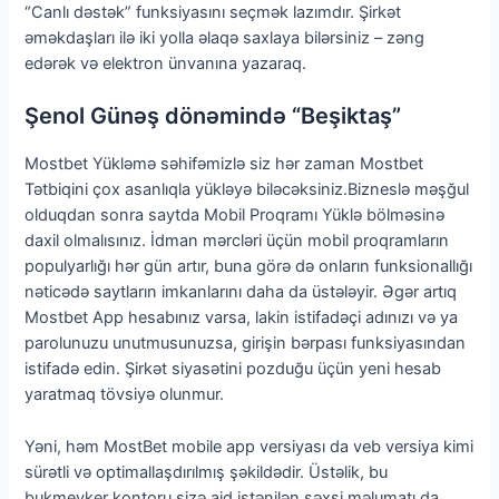
“Canlı dəstək” funksiyasını seçmək lazımdır. Şirkət
əməkdaşları ilə iki yolla əlaqə saxlaya bilərsiniz – zəng
edərək və elektron ünvanına yazaraq.
Şenol Günəş dönəmində “Beşiktaş”
Mostbet Yükləmə səhifəmizlə siz hər zaman Mostbet
Tətbiqini çox asanlıqla yükləyə biləcəksiniz.Bizneslə məşğul
olduqdan sonra saytda Mobil Proqramı Yüklə bölməsinə
daxil olmalısınız. İdman mərcləri üçün mobil proqramların
populyarlığı hər gün artır, buna görə də onların funksionallığı
nəticədə saytların imkanlarını daha da üstələyir. Əgər artıq
Mostbet App hesabınız varsa, lakin istifadəçi adınızı və ya
parolunuzu unutmusunuzsa, girişin bərpası funksiyasından
istifadə edin. Şirkət siyasətini pozduğu üçün yeni hesab
yaratmaq tövsiyə olunmur.
Yəni, həm MostBet mobile app versiyası da veb versiya kimi
sürətli və optimallaşdırılmış şəkildədir. Üstəlik, bu
bukmeyker kontoru sizə aid istənilən şəxsi məlumatı da