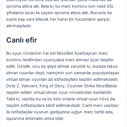
qoruma altına alır. Belə ki, bu mərc kontoru son nəsil SSL
şifrələmə üsulu ilə saytını qoruma altına alıb. Bununla da
sayta baş verə biləcək hər hansı bir hücumların qarşısı
alınmaqdadır.
Canlı efir
Bu oyun növlərinin hər biri MostBet Azerbaycan mərc
kontoru tərəfindən oyunçulara mərc etməsi üçün təqdim
edilir. Üstəlik, onu da qeyd etmək zəruridir ki, burada təkcə
idman oyunları deyil, həmçinin son zamanlar populyarlaşan
virtual idman oyunları da istifadəçilərə təqdim edilməkdədir.
Dota 2, Valorant, King of Glory, Counter-Strike MostBetdə
təqdim edilən virtual idman oyun növlərindən bəziləridir.
Təbii ki, saytda bu və bu kimi onlarla virtual oyun növü də
təqdim istifadəçilərə təklif edilməkdədir. Canlı mərc vasitəsi
ilə istifadəçilər oyunun gedişatına uyğun mərc tərtib edə,
qazanma ehtimalını artıra bilər.