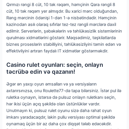
Qırmızı rəngi 8 cüt, 10 tək rəqəm, həmçinin Qara rəngli 8
cüt, 10 tək rəqəm yer almışdır. Bu xarici mərc olduğundan,
Rəng mərcinin ödənişi 1-dən 1-ə nisbətindədir. Həmçinin
kazinodan asılı olaraq sıfırlar tez-tez rəngli mərclərə daxil
edilmir. Serverlərin, şəbəkələrin və təhlükəsizlik sistemlərinin
qurulması xidmətlərini göstərir. Məqsədimiz, təşkilatlarda
biznes proseslərin stabilliyini, təhlükəsizliyini təmin edən və
effektivliyini artıran faydalı IT xidmətlər göstərməkdir.
Casino rulet oyunları: seçin, onlayn
təcrübə edin və qazanın!
Əgər ən yaxşı oyun əmsalları və ya versiyaların
axtarırsınızsa, onu Roulette77-də tapa bilərsiniz. İstər pul ilə
ruletka oynayın, istərsə də pulsuz onlayn ruletkanı seçin,
hər ikisi üçün açıq şəkildə olan üstünlüklər vardır.
Unutmayın ki, pulsuz rulet oyunu sizə daha rahat oyun
imkanı yaradacaqdır, lakin pullu versiyası optimal şəkildə
oynamaq üçün bir az daha çox diqqət tələb edəcəkdir.