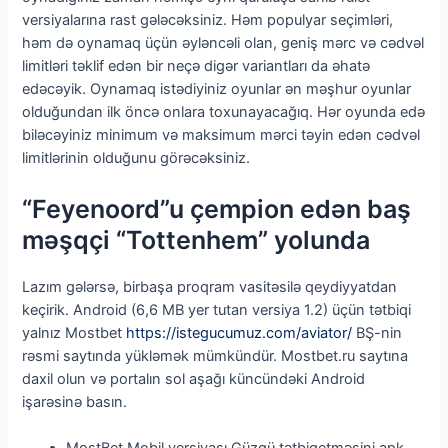
versiyalarına rast gələcəksiniz. Həm populyar seçimləri,
həm də oynamaq üçün əyləncəli olan, geniş mərc və cədvəl
limitləri təklif edən bir neçə digər variantları da əhatə
edəcəyik. Oynamaq istədiyiniz oyunlar ən məşhur oyunlar
olduğundan ilk öncə onlara toxunayacağıq. Hər oyunda edə
biləcəyiniz minimum və maksimum mərci təyin edən cədvəl
limitlərinin olduğunu görəcəksiniz.
“Feyenoord”u çempion edən baş
məşqçi “Tottenhem” yolunda
Lazım gələrsə, birbaşa proqram vasitəsilə qeydiyyatdan
keçirik. Android (6,6 MB yer tutan versiya 1.2) üçün tətbiqi
yalnız Mostbet
https://istegucumuz.com/aviator/
BŞ-nin
rəsmi saytında yükləmək mümkündür. Mostbet.ru saytına
daxil olun və portalın sol aşağı küncündəki Android
işarəsinə basın.
MostBet Mobil versiyası Güzgü tətbiqetməsini apk