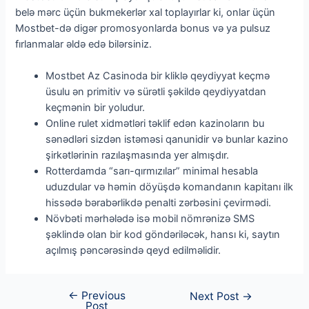
belə mərc üçün bukmekerlər xal toplayırlar ki, onlar üçün
Mostbet-də digər promosyonlarda bonus və ya pulsuz
fırlanmalar əldə edə bilərsiniz.
Mostbet Az Casinoda bir kliklə qeydiyyat keçmə
üsulu ən primitiv və sürətli şəkildə qeydiyyatdan
keçmənin bir yoludur.
Online rulet xidmətləri təklif edən kazinoların bu
sənədləri sizdən istəməsi qanunidir və bunlar kazino
şirkətlərinin razılaşmasında yer almışdır.
Rotterdamda “sarı-qırmızılar” minimal hesabla
uduzdular və həmin döyüşdə komandanın kapitanı ilk
hissədə bərabərlikdə penalti zərbəsini çevirmədi.
Növbəti mərhələdə isə mobil nömrənizə SMS
şəklində olan bir kod göndəriləcək, hansı ki, saytın
açılmış pəncərəsində qeyd edilməlidir.
←
Previous
Next Post
→
Post