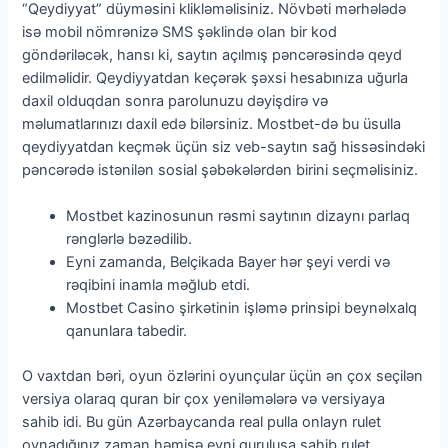
“Qeydiyyat” düyməsini klikləməlisiniz. Növbəti mərhələdə
isə mobil nömrənizə SMS şəklində olan bir kod
göndəriləcək, hansı ki, saytın açılmış pəncərəsində qeyd
edilməlidir. Qeydiyyatdan keçərək şəxsi hesabınıza uğurla
daxil olduqdan sonra parolunuzu dəyişdirə və
məlumatlarınızı daxil edə bilərsiniz. Mostbet-də bu üsulla
qeydiyyatdan keçmək üçün siz veb-saytın sağ hissəsindəki
pəncərədə istənilən sosial şəbəkələrdən birini seçməlisiniz.
Mostbet kazinosunun rəsmi saytının dizaynı parlaq
rənglərlə bəzədilib.
Eyni zamanda, Belçikada Bayer hər şeyi verdi və
rəqibini inamla məğlub etdi.
Mostbet Casino şirkətinin işləmə prinsipi beynəlxalq
qanunlara tabedir.
O vaxtdan bəri, oyun özlərini oyunçular üçün ən çox seçilən
versiya olaraq quran bir çox yeniləmələrə və versiyaya
sahib idi. Bu gün Azərbaycanda real pulla onlayn rulet
oynadığınız zaman həmişə eyni quruluşa sahib rulet