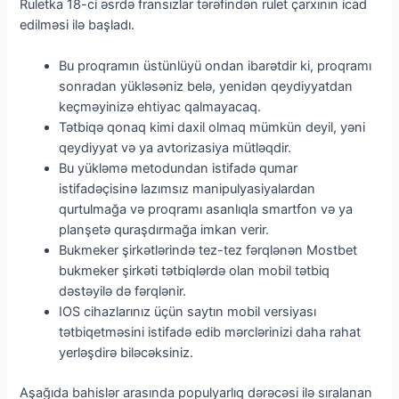
Ruletka 18-ci əsrdə fransızlar tərəfindən rulet çarxının icad
edilməsi ilə başladı.
Bu proqramın üstünlüyü ondan ibarətdir ki, proqramı
sonradan yükləsəniz belə, yenidən qeydiyyatdan
keçməyinizə ehtiyac qalmayacaq.
Tətbiqə qonaq kimi daxil olmaq mümkün deyil, yəni
qeydiyyat və ya avtorizasiya mütləqdir.
Bu yükləmə metodundan istifadə qumar
istifadəçisinə lazımsız manipulyasiyalardan
qurtulmağa və proqramı asanlıqla smartfon və ya
planşetə quraşdırmağa imkan verir.
Bukmeker şirkətlərində tez-tez fərqlənən Mostbet
bukmeker şirkəti tətbiqlərdə olan mobil tətbiq
dəstəyilə də fərqlənir.
IOS cihazlarınız üçün saytın mobil versiyası
tətbiqetməsini istifadə edib mərclərinizi daha rahat
yerləşdirə biləcəksiniz.
Aşağıda bahislər arasında populyarlıq dərəcəsi ilə sıralanan