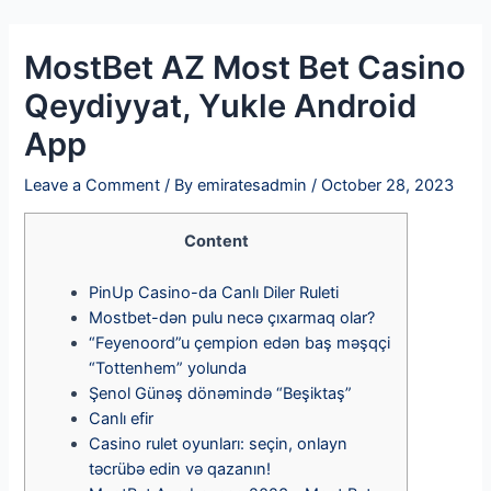
Skip
Post
to
navigation
MostBet AZ Most Bet Casino
content
Qeydiyyat, Yukle Android
App
Leave a Comment
/ By
emiratesadmin
/
October 28, 2023
Content
PinUp Casino-da Canlı Diler Ruleti
Mostbet-dən pulu necə çıxarmaq olar?
“Feyenoord”u çempion edən baş məşqçi
“Tottenhem” yolunda
Şenol Günəş dönəmində “Beşiktaş”
Canlı efir
Casino rulet oyunları: seçin, onlayn
təcrübə edin və qazanın!