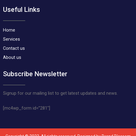
c
s
k
e
t
t
Useful Links
b
a
o
o
g
k
o
r
k
a
m
Home
Services
Contact us
About us
Subscribe Newsletter
Signup for our mailing list to get latest updates and news.
[mc4wp_form id=”281″]