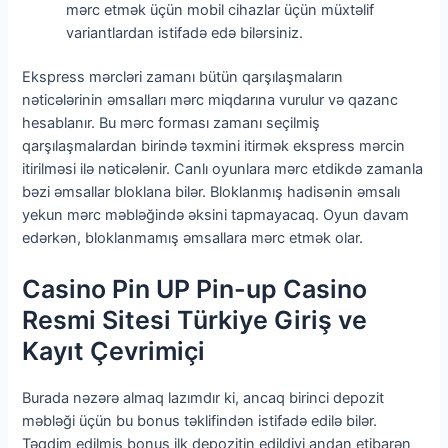
mərc etmək üçün mobil cihazlar üçün müxtəlif
variantlardan istifadə edə bilərsiniz.
Ekspress mərcləri zamanı bütün qarşılaşmaların
nəticələrinin əmsalları mərc miqdarına vurulur və qazanc
hesablanır. Bu mərc forması zamanı seçilmiş
qarşılaşmalardan birində təxmini itirmək ekspress mərcin
itirilməsi ilə nəticələnir. Canlı oyunlara mərc etdikdə zamanla
bəzi əmsallar bloklana bilər. Bloklanmış hadisənin əmsalı
yekun mərc məbləğində əksini tapmayacaq. Oyun davam
edərkən, bloklanmamış əmsallara mərc etmək olar.
Casino Pin UP Pin-up Casino
Resmi Sitesi Türkiye Giriş ve
Kayıt Çevrimiçi
Burada nəzərə almaq lazımdır ki, ancaq birinci depozit
məbləği üçün bu bonus təklifindən istifadə edilə bilər.
Təqdim edilmiş bonus ilk depozitin edildiyi andan etibarən