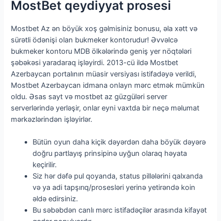
MostBet qeydiyyat prosesi
Mostbet Az ən böyük xoş gəlmisiniz bonusu, əla xətt və
sürətli ödənişi olan bukmeker kontorudur! Əvvəlcə
bukmeker kontoru MDB ölkələrində geniş yer nöqtələri
şəbəkəsi yaradaraq işləyirdi. 2013-cü ildə Mostbet
Azerbaycan portalının müasir versiyası istifadəyə verildi,
Mostbet Azerbaycan idmana onlayn mərc etmək mümkün
oldu. Əsas sayt və mostbet az güzgüləri server
serverlərində yerləşir, onlar eyni vaxtda bir neçə məlumat
mərkəzlərindən işləyirlər.
Bütün oyun daha kiçik dəyərdən daha böyük dəyərə
doğru partlayış prinsipinə uyğun olaraq həyata
keçirilir.
Siz hər dəfə pul qoyanda, status pillələrini qalxanda
və ya adi tapşırıq/prosesləri yerinə yetirəndə koin
əldə edirsiniz.
Bu səbəbdən canlı mərc istifadəçilər arasında kifayət