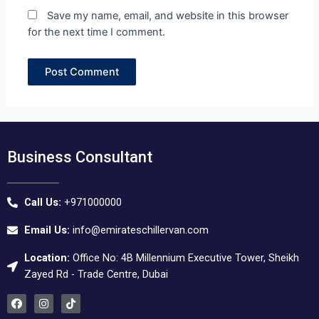
Save my name, email, and website in this browser
for the next time I comment.
Business Consultant
Call Us:
+971000000
Email Us:
info@emirateschillervan.com
Location:
Office No: 4B Millennium Executive Tower, Sheikh
Zayed Rd - Trade Centre, Dubai
F
I
T
a
n
i