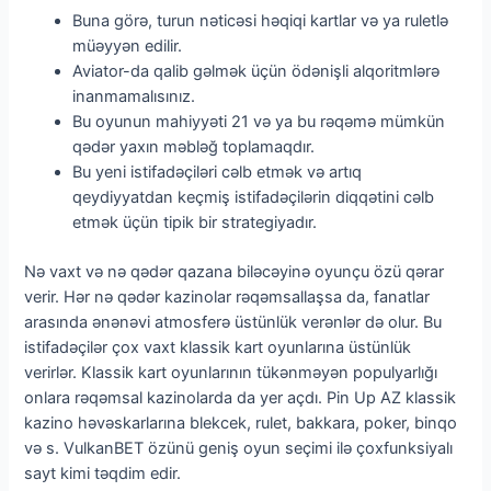
Buna görə, turun nəticəsi həqiqi kartlar və ya ruletlə
müəyyən edilir.
Aviator-da qalib gəlmək üçün ödənişli alqoritmlərə
inanmamalısınız.
Bu oyunun mahiyyəti 21 və ya bu rəqəmə mümkün
qədər yaxın məbləğ toplamaqdır.
Bu yeni istifadəçiləri cəlb etmək və artıq
qeydiyyatdan keçmiş istifadəçilərin diqqətini cəlb
etmək üçün tipik bir strategiyadır.
Nə vaxt və nə qədər qazana biləcəyinə oyunçu özü qərar
verir. Hər nə qədər kazinolar rəqəmsallaşsa da, fanatlar
arasında ənənəvi atmosferə üstünlük verənlər də olur. Bu
istifadəçilər çox vaxt klassik kart oyunlarına üstünlük
verirlər. Klassik kart oyunlarının tükənməyən populyarlığı
onlara rəqəmsal kazinolarda da yer açdı. Pin Up AZ klassik
kazino həvəskarlarına blekcek, rulet, bakkara, poker, binqo
və s. VulkanBET özünü geniş oyun seçimi ilə çoxfunksiyalı
sayt kimi təqdim edir.