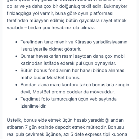
dollar və ya daha çox bir dolğunluq təklif edin. Bukmeyker
fırıldaqçılığa yol vermir, buna görə oyun platforması
tərəfindən müəyyən edilmiş bütün qaydalara riayət etmək
vacibdir – birdən çox hesabınız ola bilməz.
Tərəfindən tənzimlənir və Kürasao yurisdiksiyasının
lisenziyası ilə xidmət göstərir.
Qumar həvəskarları rəsmi saytdan daha çox mobil
kazinodan istifadə edərək pul üçün oynayırlar.
Bütün bonus fondlarının hər hansı birində alınması
məhz budur MostBet bonus.
Bundan əlavə mərc kontoru təkcə bonuslarla zəngin
deyil, MostBet promo codelar da mövcuddur.
Təqdimat foto tumurcuqları üçün veb saytında
izlənilməlidir.
Üstəlik, bonus əldə etmək üçün hesab yaradıldığı andan
etibarən 7 gün ərzində depozit etmək mütləqdir. Bonusu
real pula çevirmək üçünsə, azı 5 dəfə ekpress tipli kupona