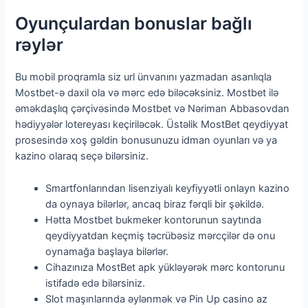
Oyunçulardan bonuslar bağlı
rəylər
Bu mobil proqramla siz url ünvanını yazmadan asanlıqla
Mostbet-ə daxil ola və mərc edə biləcəksiniz. Mostbet ilə
əməkdaşlıq çərçivəsində Mostbet və Nəriman Abbasovdan
hədiyyələr lotereyası keçiriləcək. Üstəlik MostBet qeydiyyat
prosesində xoş gəldin bonusunuzu idman oyunları və ya
kazino olaraq seçə bilərsiniz.
Smartfonlarından lisenziyalı keyfiyyətli onlayn kazino
da oynaya bilərlər, ancaq biraz fərqli bir şəkildə.
Hətta Mostbet bukmeker kontorunun saytında
qeydiyyatdan keçmiş təcrübəsiz mərcçilər də onu
oynamağa başlaya bilərlər.
Cihazınıza MostBet apk yükləyərək mərc kontorunu
istifadə edə bilərsiniz.
Slot maşınlarında əylənmək və Pin Up casino az