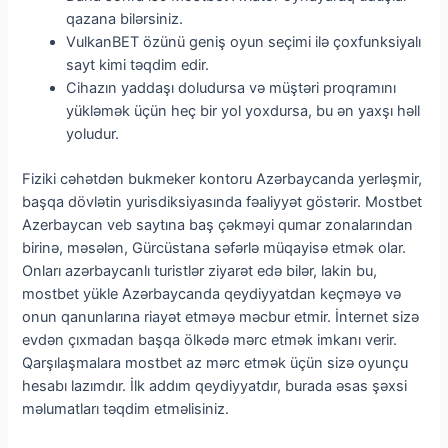
qazana bilərsiniz.
VulkanBET özünü geniş oyun seçimi ilə çoxfunksiyalı
sayt kimi təqdim edir.
Cihazın yaddaşı doludursa və müştəri proqramını
yükləmək üçün heç bir yol yoxdursa, bu ən yaxşı həll
yoludur.
Fiziki cəhətdən bukmeker kontoru Azərbaycanda yerləşmir,
başqa dövlətin yurisdiksiyasında fəaliyyət göstərir. Mostbet
Azerbaycan veb saytına baş çəkməyi qumar zonalarından
birinə, məsələn, Gürcüstana səfərlə müqayisə etmək olar.
Onları azərbaycanlı turistlər ziyarət edə bilər, lakin bu,
mostbet yükle Azərbaycanda qeydiyyatdan keçməyə və
onun qanunlarına riayət etməyə məcbur etmir. İnternet sizə
evdən çıxmadan başqa ölkədə mərc etmək imkanı verir.
Qarşılaşmalara mostbet az mərc etmək üçün sizə oyunçu
hesabı lazımdır. İlk addım qeydiyyatdır, burada əsas şəxsi
məlumatları təqdim etməlisiniz.