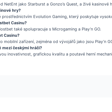
y od NetEnt jako Starburst a Gonzo’s Quest, a živé kasinové
sinové hry?
 prostřednictvím Evolution Gaming, který poskytuje vysokok
Mostbet Casinu?
ostbet také spolupracuje s Microgaming a Play’n GO.
et Casinu?
 mobilní zařízení, zejména od vývojářů jako jsou Play’n G
é mezi českými hráči?
ou inovativnost, grafickou kvalitu a poutavé herní mechani