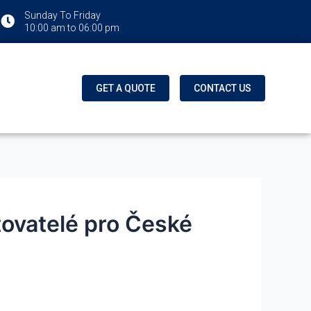
Sunday To Friday
10:00 am to 06:00 pm
GET A QUOTE
CONTACT US
tovatelé pro České