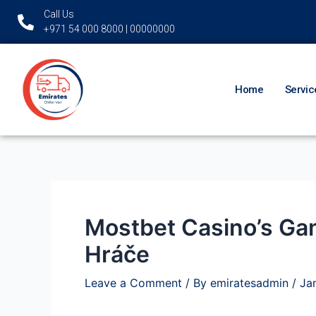
Skip
Post
Call Us
to
navigation
+971 54 000 8000 | 00000000
content
Home
Servic
Mostbet Casino’s Gam
Hráče
Leave a Comment
/ By
emiratesadmin
/
Ja