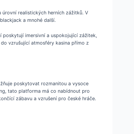
úrovní realistických herních zážitků. V
 blackjack a mnohé další.
 poskytují imersivní a uspokojující zážitek,
t do vzrušující atmosféry kasina přímo z
ožňuje poskytovat rozmanitou a vysoce
ming, tato platforma má co nabídnout pro
ončící zábavu a vzrušení pro české hráče.