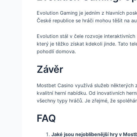
Evolution Gaming je jedním z hlavních posk
České republice se hráči mohou těšit na aut
Evolution stál v čele rozvoje interaktivních
který je těžko získat kdekoli jinde. Tato t
pohodlí domova.
Závěr
Mostbet Casino využívá služeb některých 
kvalitní herní nabídku. Od inovativních he
všechny typy hráčů. Je zřejmé, že spoléhá
FAQ
Jaké jsou nejoblíbenější hry v Most