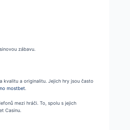
asinovou zábavu.
valitu a originalitu. Jejich hry jsou často
ino mostbet
.
fonů mezi hráči. To, spolu s jejich
et Casinu.