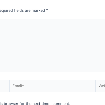
equired fields are marked
*
Email*
Webs
is browser for the next time I comment.