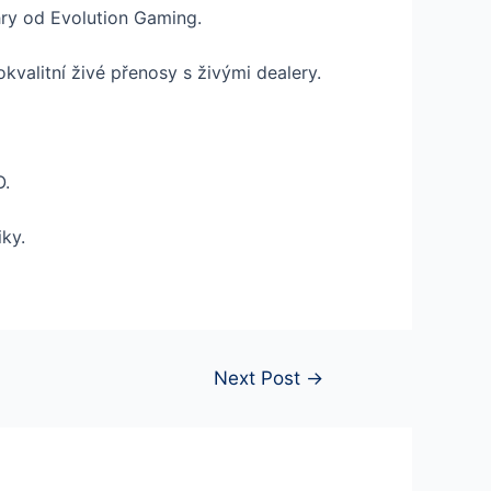
 hry od Evolution Gaming.
valitní živé přenosy s živými dealery.
O.
ky.
Next Post
→