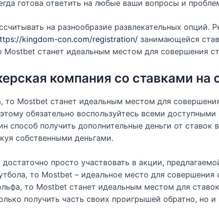
егда готова ответить на любые ваши вопросы и пробле
ассчитывать на разнообразие развлекательных опций. Р
ttps://kingdom-con.com/registration/
занимающейся ставк
о Mostbet станет идеальным местом для совершения ст
ерская компания со ставками на с
, то Mostbet станет идеальным местом для совершения
оэтому обязательно воспользуйтесь всеми доступным
дин способ получить дополнительные деньги от ставок
скуя собственными деньгами.
 достаточно просто участвовать в акции, предлагаемой
тбола, то Mostbet – идеальное место для совершения 
льфа, то Mostbet станет идеальным местом для ставок
только получить часть своих проигрышей обратно, но и