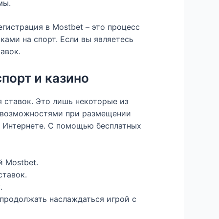
мы.
егистрация в Mostbet – это процесс
ами на спорт. Если вы являетесь
авок.
порт и казино
 ставок. Это лишь некоторые из
и возможностями при размещении
 в Интернете. С помощью бесплатных
 Mostbet.
ставок.
.
 продолжать наслаждаться игрой с