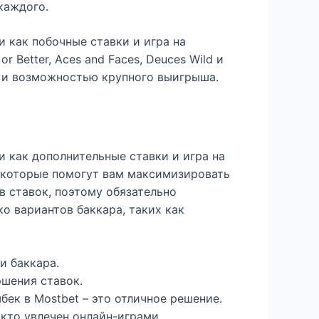
каждого.
 как побочные ставки и игра на
 Better, Aces and Faces, Deuces Wild и
 и возможностью крупного выигрыша.
 как дополнительные ставки и игра на
, которые помогут вам максимизировать
 ставок, поэтому обязательно
о вариантов баккара, таких как
и баккара.
ршения ставок.
ек в Mostbet – это отличное решение.
 кто увлечен онлайн-играми.