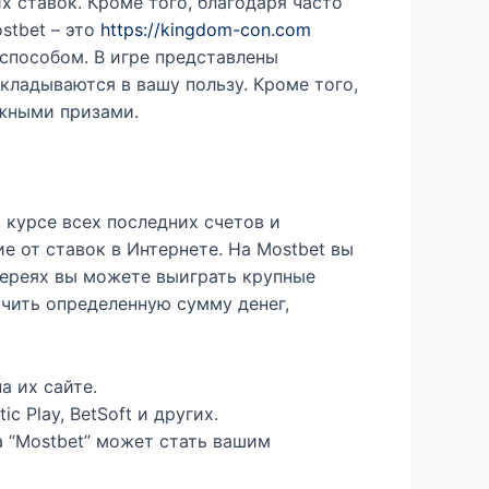
 ставок. Кроме того, благодаря часто
stbet – это
https://kingdom-con.com
способом. В игре представлены
ладываются в вашу пользу. Кроме того,
ежными призами.
 курсе всех последних счетов и
е от ставок в Интернете. На Mostbet вы
отереях вы можете выиграть крупные
чить определенную сумму денег,
а их сайте.
c Play, BetSoft и других.
а “Mostbet” может стать вашим