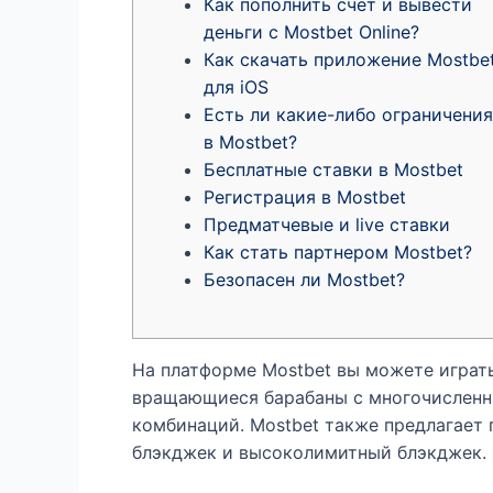
Как пополнить счет и вывести
деньги с Mostbet Online?
Как скачать приложение Mostbe
для iOS
Есть ли какие-либо ограничения
в Mostbet?
Бесплатные ставки в Mostbet
Регистрация в Mostbet
Предматчевые и live ставки
Как стать партнером Mostbet?
Безопасен ли Mostbet?
На платформе Mostbet вы можете играть
вращающиеся барабаны с многочисленн
комбинаций. Mostbet также предлагает 
блэкджек и высоколимитный блэкджек.