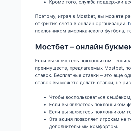
Кроме того, служба поддержки вс
Поэтому, играя в Mostbet, вы можете р
открытия счета в онлайн организации,
h
поклонником американского футбола, т
Мостбет – онлайн букмек
Если вы являетесь поклонником тенниса
преимуществ, предлагаемых Mostbet, п
ставок. Бесплатные ставки – это еще о
ставок вы можете делать ставки, не ри
Чтобы воспользоваться кэшбеком,
Если вы являетесь поклонником фу
Если вы являетесь поклонником го
Эта акция позволяет игрокам не 
дополнительным комфортом.