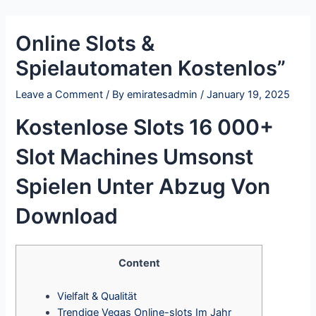
Skip
Post
to
navigation
Online Slots &
content
Spielautomaten Kostenlos”
Leave a Comment
/ By
emiratesadmin
/
January 19, 2025
Kostenlose Slots 16 000+
Slot Machines Umsonst
Spielen Unter Abzug Von
Download
Content
Vielfalt & Qualität
Trendige Vegas Online-slots Im Jahr