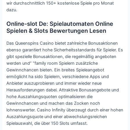
wir durchschnittlich 150+ kostenlose Spiele pro Monat
dazu.
Online-slot De: Spielautomaten Online
Spielen & Slots Bewertungen Lesen
Das Queenspins Casino bietet zahlreiche Bonusaktionen
ebenso garantiert hohe Sicherheitsstandards für Spieler. Es
gibt spezielle Bonusaktionen, die regelmäßig angeboten
werden und” “family room Spielern zusätzliche
Gewinnchancen bieten. Ein breites Spieleangebot
ermöglicht ha sido Spielern, verschiedene Apps und
Anbieter auszuprobieren und immer wieder neue
Herausforderungen dabei. Attraktive Bonusangebote und
hohe Auszahlungsquoten optimalisieren die
Gewinnchancen und machen das Zocken noch
lohnenswerter. Casino Infinity überzeugt durch einer hohen
Auszahlungsquote und einer abwechslungsreichen
Spielauswahl, die über 150 Slots umfasst.