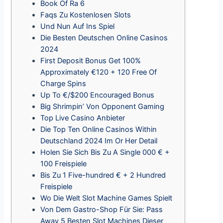
Book Of Ra 6
Faqs Zu Kostenlosen Slots
Und Nun Auf Ins Spiel
Die Besten Deutschen Online Casinos
2024
First Deposit Bonus Get 100%
Approximately €120 + 120 Free Of
Charge Spins
Up To €/$200 Encouraged Bonus
Big Shrimpin’ Von Opponent Gaming
Top Live Casino Anbieter
Die Top Ten Online Casinos Within
Deutschland 2024 Im Or Her Detail
Holen Sie Sich Bis Zu A Single 000 € +
100 Freispiele
Bis Zu 1 Five-hundred € + 2 Hundred
Freispiele
Wo Die Welt Slot Machine Games Spielt
Von Dem Gastro-Shop Für Sie: Pass
Away 5 Besten Slot Machines Dieser