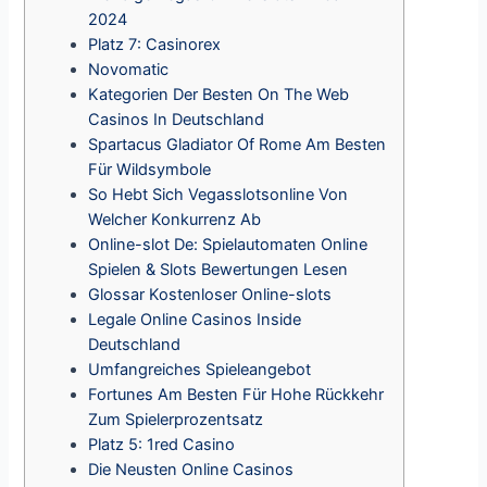
2024
Platz 7: Casinorex
Novomatic
Kategorien Der Besten On The Web
Casinos In Deutschland
Spartacus Gladiator Of Rome Am Besten
Für Wildsymbole
So Hebt Sich Vegasslotsonline Von
Welcher Konkurrenz Ab
Online-slot De: Spielautomaten Online
Spielen & Slots Bewertungen Lesen
Glossar Kostenloser Online-slots
Legale Online Casinos Inside
Deutschland
Umfangreiches Spieleangebot
Fortunes Am Besten Für Hohe Rückkehr
Zum Spielerprozentsatz
Platz 5: 1red Casino
Die Neusten Online Casinos