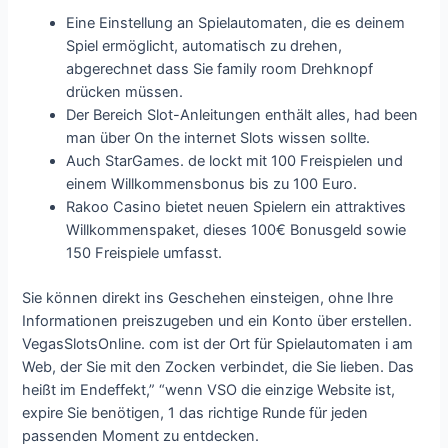
Eine Einstellung an Spielautomaten, die es deinem
Spiel ermöglicht, automatisch zu drehen,
abgerechnet dass Sie family room Drehknopf
drücken müssen.
Der Bereich Slot-Anleitungen enthält alles, had been
man über On the internet Slots wissen sollte.
Auch StarGames. de lockt mit 100 Freispielen und
einem Willkommensbonus bis zu 100 Euro.
Rakoo Casino bietet neuen Spielern ein attraktives
Willkommenspaket, dieses 100€ Bonusgeld sowie
150 Freispiele umfasst.
Sie können direkt ins Geschehen einsteigen, ohne Ihre
Informationen preiszugeben und ein Konto über erstellen.
VegasSlotsOnline. com ist der Ort für Spielautomaten i am
Web, der Sie mit den Zocken verbindet, die Sie lieben. Das
heißt im Endeffekt,” “wenn VSO die einzige Website ist,
expire Sie benötigen, 1 das richtige Runde für jeden
passenden Moment zu entdecken.