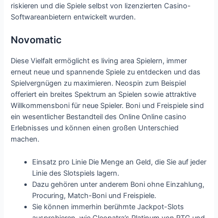
riskieren und die Spiele selbst von lizenzierten Casino-
Softwareanbietern entwickelt wurden.
Novomatic
Diese Vielfalt ermöglicht es living area Spielern, immer
erneut neue und spannende Spiele zu entdecken und das
Spielvergnügen zu maximieren. Neospin zum Beispiel
offeriert ein breites Spektrum an Spielen sowie attraktive
Willkommensboni für neue Spieler. Boni und Freispiele sind
ein wesentlicher Bestandteil des Online Online casino
Erlebnisses und können einen großen Unterschied
machen.
Einsatz pro Linie Die Menge an Geld, die Sie auf jeder
Linie des Slotspiels lagern.
Dazu gehören unter anderem Boni ohne Einzahlung,
Procuring, Match-Boni und Freispiele.
Sie können immerhin berühmte Jackpot-Slots
ausprobieren, wie Cleopatra’s Platinum von RTG und