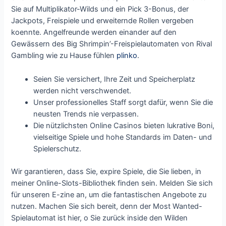
Sie auf Multiplikator-Wilds und ein Pick 3-Bonus, der
Jackpots, Freispiele und erweiternde Rollen vergeben
koennte. Angelfreunde werden einander auf den
Gewässern des Big Shrimpin’-Freispielautomaten von Rival
Gambling wie zu Hause fühlen
plinko
.
Seien Sie versichert, Ihre Zeit und Speicherplatz
werden nicht verschwendet.
Unser professionelles Staff sorgt dafür, wenn Sie die
neusten Trends nie verpassen.
Die nützlichsten Online Casinos bieten lukrative Boni,
vielseitige Spiele und hohe Standards im Daten- und
Spielerschutz.
Wir garantieren, dass Sie, expire Spiele, die Sie lieben, in
meiner Online-Slots-Bibliothek finden sein. Melden Sie sich
für unseren E-zine an, um die fantastischen Angebote zu
nutzen. Machen Sie sich bereit, denn der Most Wanted-
Spielautomat ist hier, o Sie zurück inside den Wilden