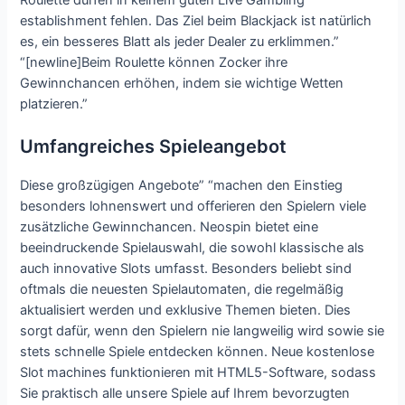
establishment fehlen. Das Ziel beim Blackjack ist natürlich
es, ein besseres Blatt als jeder Dealer zu erklimmen.”
“[newline]Beim Roulette können Zocker ihre
Gewinnchancen erhöhen, indem sie wichtige Wetten
platzieren.”
Umfangreiches Spieleangebot
Diese großzügigen Angebote” “machen den Einstieg
besonders lohnenswert und offerieren den Spielern viele
zusätzliche Gewinnchancen. Neospin bietet eine
beeindruckende Spielauswahl, die sowohl klassische als
auch innovative Slots umfasst. Besonders beliebt sind
oftmals die neuesten Spielautomaten, die regelmäßig
aktualisiert werden und exklusive Themen bieten. Dies
sorgt dafür, wenn den Spielern nie langweilig wird sowie sie
stets schnelle Spiele entdecken können. Neue kostenlose
Slot machines funktionieren mit HTML5-Software, sodass
Sie praktisch alle unsere Spiele auf Ihrem bevorzugten