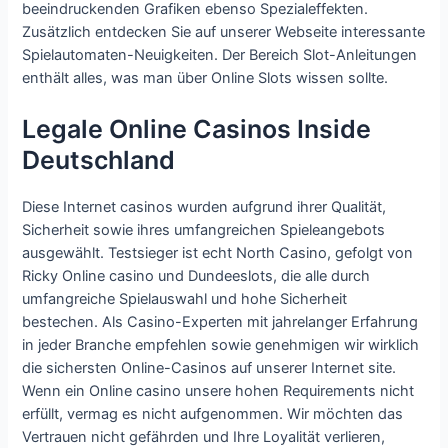
beeindruckenden Grafiken ebenso Spezialeffekten.
Zusätzlich entdecken Sie auf unserer Webseite interessante
Spielautomaten-Neuigkeiten. Der Bereich Slot-Anleitungen
enthält alles, was man über Online Slots wissen sollte.
Legale Online Casinos Inside
Deutschland
Diese Internet casinos wurden aufgrund ihrer Qualität,
Sicherheit sowie ihres umfangreichen Spieleangebots
ausgewählt. Testsieger ist echt North Casino, gefolgt von
Ricky Online casino und Dundeeslots, die alle durch
umfangreiche Spielauswahl und hohe Sicherheit
bestechen. Als Casino-Experten mit jahrelanger Erfahrung
in jeder Branche empfehlen sowie genehmigen wir wirklich
die sichersten Online-Casinos auf unserer Internet site.
Wenn ein Online casino unsere hohen Requirements nicht
erfüllt, vermag es nicht aufgenommen. Wir möchten das
Vertrauen nicht gefährden und Ihre Loyalität verlieren,