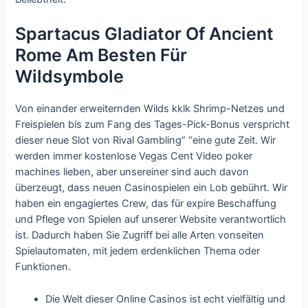
Spartacus Gladiator Of Ancient
Rome Am Besten Für
Wildsymbole
Von einander erweiternden Wilds kklk Shrimp-Netzes und
Freispielen bis zum Fang des Tages-Pick-Bonus verspricht
dieser neue Slot von Rival Gambling” “eine gute Zeit. Wir
werden immer kostenlose Vegas Cent Video poker
machines lieben, aber unsereiner sind auch davon
überzeugt, dass neuen Casinospielen ein Lob gebührt. Wir
haben ein engagiertes Crew, das für expire Beschaffung
und Pflege von Spielen auf unserer Website verantwortlich
ist. Dadurch haben Sie Zugriff bei alle Arten vonseiten
Spielautomaten, mit jedem erdenklichen Thema oder
Funktionen.
Die Welt dieser Online Casinos ist echt vielfältig und