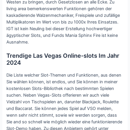
Westen zu bringen, durch Gesetzlosen an alle Ecke. Zu
living area bemerkenswerten Funktionen gehören der
kaskadierende Walzenmechaniker, Freispiele und zufällige
Multiplikatoren im Wert von bis zu 1000x Ihres Einsatzes.
IGT ist kein Neuling bei dieser Erstellung hochwertiger
ägyptischer Slots, und Funds Mania Sphinx Fire ist keine
Ausnahme.
Trendige Las Vegas Online-slots Im Jahr
2024
Die Liste welcher Slot-Themen und Funktionen, aus denen
Sie wählen können, ist endlos, und Sie können in meiner
kostenlosen Slots-Bibliothek nach bestimmten Spielen
suchen. Neben Vegas-Slots offerieren wir auch viele
Vielzahl von Tischspielen an, darunter Blackjack, Roulette
und Baccarat. Sie können jedes Spiel auf VSO melden,
wenn sehr nicht stimmt, sowie wir werden sorgen, dass
Sie and so schnell wie möglich wieder eine funktionierende
Slot-Demo haben. Zu diesen Anbietern gehört unter