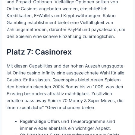
und Prepaid-Optionen. Vielfältige Optionen sollten von
Online Casinos angeboten werden, einschließlich
Kreditkarten, E-Wallets und Kryptowährungen. Rakoo
Gambling establishment bietet eine Vielfältigkeit von
Zahlungsmethoden, darunter PayPal und paysafecard, um
den Spielern eine sichere Einzahlung zu ermöglichen.
Platz 7: Casinorex
Mit diesen Capabilities und der hohen Auszahlungsquote
ist Online casino Infinity eine ausgezeichnete Wahl für alle
Casino-Enthusiasten. Queenspins bietet neuen Spielern
den beeindruckenden 200% Bonus bis zu 100€, was den
Einstieg besonders attraktiv mächtigkeit. Zusätzlich
erhalten pass away Spieler 70 Money & Super Moves, die
ihnen zusätzliche” “Gewinnchancen bieten.
Regelmäßige Offers und Treueprogramme sind
immer wieder ebenfalls ein wichtiger Aspekt.