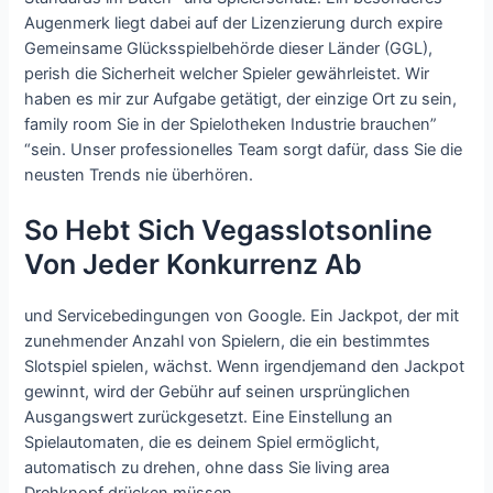
Augenmerk liegt dabei auf der Lizenzierung durch expire
Gemeinsame Glücksspielbehörde dieser Länder (GGL),
perish die Sicherheit welcher Spieler gewährleistet. Wir
haben es mir zur Aufgabe getätigt, der einzige Ort zu sein,
family room Sie in der Spielotheken Industrie brauchen”
“sein. Unser professionelles Team sorgt dafür, dass Sie die
neusten Trends nie überhören.
So Hebt Sich Vegasslotsonline
Von Jeder Konkurrenz Ab
und Servicebedingungen von Google. Ein Jackpot, der mit
zunehmender Anzahl von Spielern, die ein bestimmtes
Slotspiel spielen, wächst. Wenn irgendjemand den Jackpot
gewinnt, wird der Gebühr auf seinen ursprünglichen
Ausgangswert zurückgesetzt. Eine Einstellung an
Spielautomaten, die es deinem Spiel ermöglicht,
automatisch zu drehen, ohne dass Sie living area
Drehknopf drücken müssen.