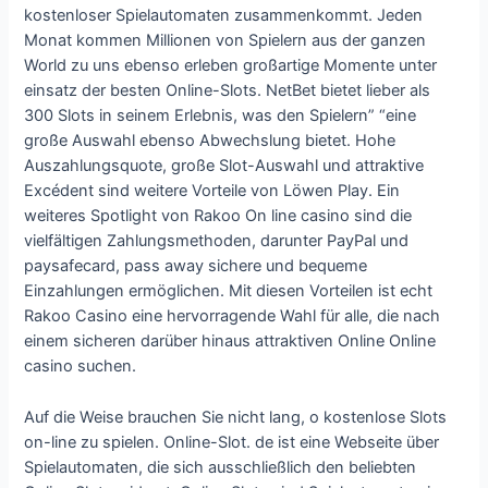
kostenloser Spielautomaten zusammenkommt. Jeden
Monat kommen Millionen von Spielern aus der ganzen
World zu uns ebenso erleben großartige Momente unter
einsatz der besten Online-Slots. NetBet bietet lieber als
300 Slots in seinem Erlebnis, was den Spielern” “eine
große Auswahl ebenso Abwechslung bietet. Hohe
Auszahlungsquote, große Slot-Auswahl und attraktive
Excédent sind weitere Vorteile von Löwen Play. Ein
weiteres Spotlight von Rakoo On line casino sind die
vielfältigen Zahlungsmethoden, darunter PayPal und
paysafecard, pass away sichere und bequeme
Einzahlungen ermöglichen. Mit diesen Vorteilen ist echt
Rakoo Casino eine hervorragende Wahl für alle, die nach
einem sicheren darüber hinaus attraktiven Online Online
casino suchen.
Auf die Weise brauchen Sie nicht lang, o kostenlose Slots
on-line zu spielen. Online-Slot. de ist eine Webseite über
Spielautomaten, die sich ausschließlich den beliebten