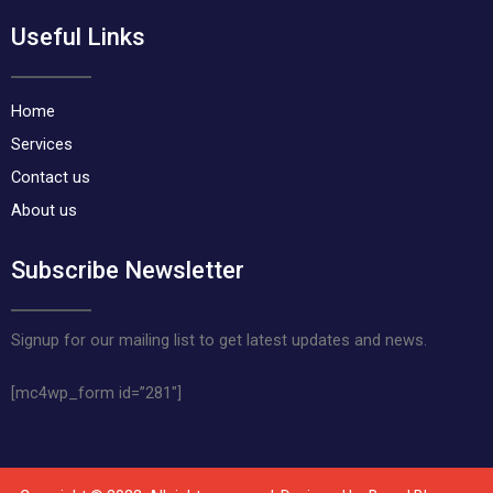
c
s
k
e
t
t
Useful Links
b
a
o
o
g
k
o
r
k
a
m
Home
Services
Contact us
About us
Subscribe Newsletter
Signup for our mailing list to get latest updates and news.
[mc4wp_form id=”281″]