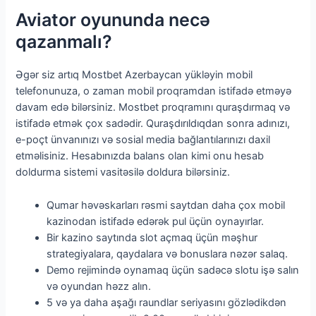
Aviator oyununda necə
qazanmalı?
Əgər siz artıq Mostbet Azerbaycan yükləyin mobil
telefonunuza, o zaman mobil proqramdan istifadə etməyə
davam edə bilərsiniz. Mostbet proqramını quraşdırmaq və
istifadə etmək çox sadədir. Quraşdırıldıqdan sonra adınızı,
e-poçt ünvanınızı və sosial media bağlantılarınızı daxil
etməlisiniz. Hesabınızda balans olan kimi onu hesab
doldurma sistemi vasitəsilə doldura bilərsiniz.
Qumar həvəskarları rəsmi saytdan daha çox mobil
kazinodan istifadə edərək pul üçün oynayırlar.
Bir kazino saytında slot açmaq üçün məşhur
strategiyalara, qaydalara və bonuslara nəzər salaq.
Demo rejimində oynamaq üçün sadəcə slotu işə salın
və oyundan həzz alın.
5 və ya daha aşağı raundlar seriyasını gözlədikdən