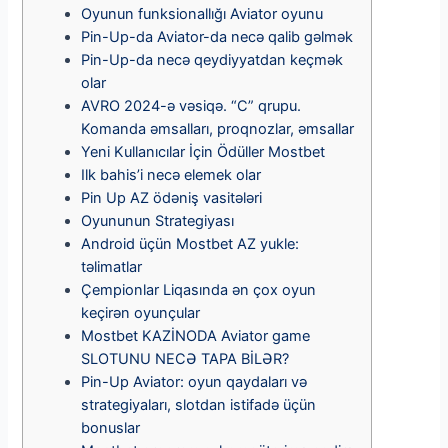
Oyunun funksionallığı Aviator oyunu
Pin-Up-da Aviator-da necə qalib gəlmək
Pin-Up-da necə qeydiyyatdan keçmək
olar
AVRO 2024-ə vəsiqə. “C” qrupu.
Komanda əmsalları, proqnozlar, əmsallar
Yeni Kullanıcılar İçin Ödüller Mostbet
Ilk bahis’i necə elemek olar
Pin Up AZ ödəniş vasitələri
Oyununun Strategiyası
Android üçün Mostbet AZ yukle:
təlimatlar
Çempionlar Liqasında ən çox oyun
keçirən oyunçular
Mostbet KAZİNODA Aviator game
SLOTUNU NECƏ TAPA BİLƏR?
Pin-Up Aviator: oyun qaydaları və
strategiyaları, slotdan istifadə üçün
bonuslar