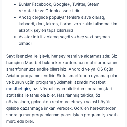
Bunlar Facebook, Google+, Twitter, Steam,
Vkontakte və Odnoklassniki-dir.
Ancaq cərgədə populyar fənlərə əlavə olaraq,
kabaddi, dart, lakros, florbol və xizəklə tullanma kimi
ekzotik şeyləri tapa bilərsiniz.
Aviator intuitiv olaraq seçdi və heç vaxt peşman
olmadı.
Sayt lisenziya ilə işləyir, hər şey rəsmi və aldatmasızdır. Siz
həmçinin Mostbet bukmeker kontorunun mobil proqramını
smartfonunuza endirə bilərsiniz. Android və ya iOS üçün
Aviator proqramını endirin Slotu smartfonda oynamaq olar
və bunun üçün proqramı yükləmək lazımdır mostbet
mostbet giriş
az. Növbəti oyun bitdikdən sonra müştəri
statistika ilə tanış ola bilər. Hazırlanmış taktika, öz
növbəsində, gələcəkdə real mərc etməyə və əsl böyük
qələbə qazanmağa imkan verəcək. Görülən hərəkətlərdən
sonra qumar proqramlarının pərəstişkarı proqramı işə salıb
mərc edə bilər.