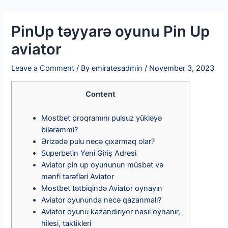
Skip
Post
to
navigation
PinUp təyyarə oyunu Pin Up
content
aviator
Leave a Comment
/ By
emiratesadmin
/
November 3, 2023
Content
Mostbet proqramını pulsuz yükləyə
bilərəmmi?
Ərizədə pulu necə çıxarmaq olar?
Superbetin Yeni Giriş Adresi
Aviator pin up oyununun müsbət və
mənfi tərəfləri Aviator
Mostbet tətbiqində Aviator oynayın
Aviator oyununda necə qazanmalı?
Aviator oyunu kazandırıyor nasıl oynanır,
hilesi, taktikleri